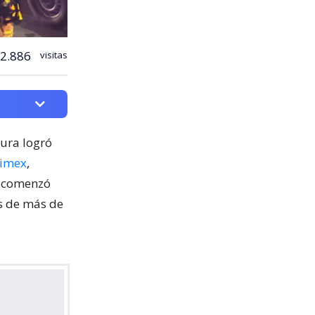
2.886
visitas
cura logró
nimex
,
o comenzó
os de más de