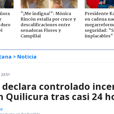
eñora
"¡Me indigna!": Mónica
Presidente K
y
Rincón estalla por cruce y
en cadena nac
 duro
descalificaciones entre
megarreform
el
senadoras Flores y
seguridad: "
Campillai
implacables"
tana
> Noticia
 23:51
declara controlado ince
 Quilicura tras casi 24 
ez