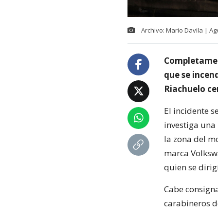
Archivo: Mario Davila | A
Completament
que se incen
Riachuelo ce
El incidente s
investiga una
la zona del m
marca Volksw
quien se diri
Cabe consigna
carabineros de