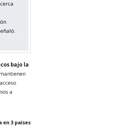
 cerca
ión
señaló.
ocos bajo la
 mantienen
 acceso
amos a
a en 3 países