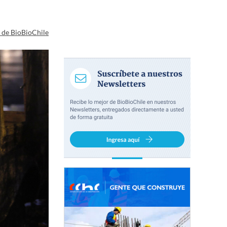
a de BioBioChile