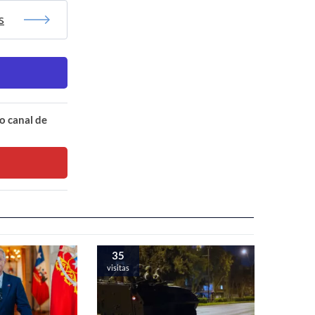
s
o canal de
35
visitas