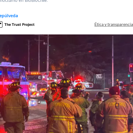
r nocturno en BioBioChile.
epúlveda
Ética y transparenci