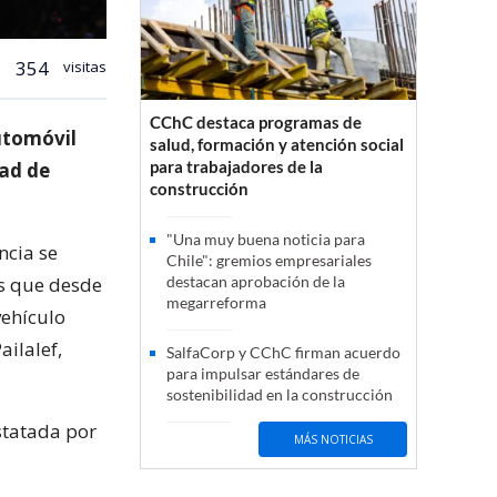
354
visitas
CChC destaca programas de
utomóvil
salud, formación y atención social
para trabajadores de la
dad de
construcción
"Una muy buena noticia para
ncia se
Chile": gremios empresariales
as que desde
destacan aprobación de la
megarreforma
vehículo
ilalef,
SalfaCorp y CChC firman acuerdo
para impulsar estándares de
sostenibilidad en la construcción
statada por
MÁS NOTICIAS