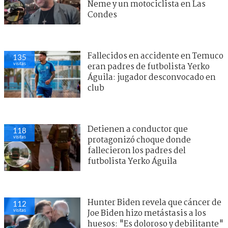
Neme y un motociclista en Las
Condes
Fallecidos en accidente en Temuco
135
visitas
eran padres de futbolista Yerko
Águila: jugador desconvocado en
club
Detienen a conductor que
118
visitas
protagonizó choque donde
fallecieron los padres del
futbolista Yerko Águila
Hunter Biden revela que cáncer de
112
visitas
Joe Biden hizo metástasis a los
huesos: "Es doloroso y debilitante"