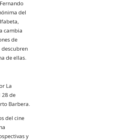
r Fernando
omónima del
lfabeta,
ida cambia
ones de
e descubren
a de ellas.
or La
l 28 de
erto Barbera.
os del cine
una
rospectivas y