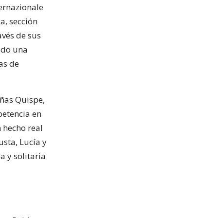
ernazionale
ca, sección
avés de sus
sido una
as de
iñas Quispe,
petencia en
n hecho real
usta, Lucía y
 y solitaria