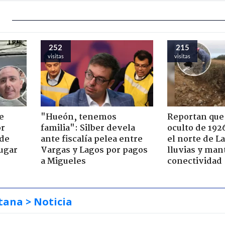
252
215
visitas
visitas
e
"Hueón, tenemos
Reportan que
or
familia": Silber devela
oculto de 192
 de
ante fiscalía pelea entre
el norte de L
jugar
Vargas y Lagos por pagos
lluvias y man
a Migueles
conectividad
tana
> Noticia