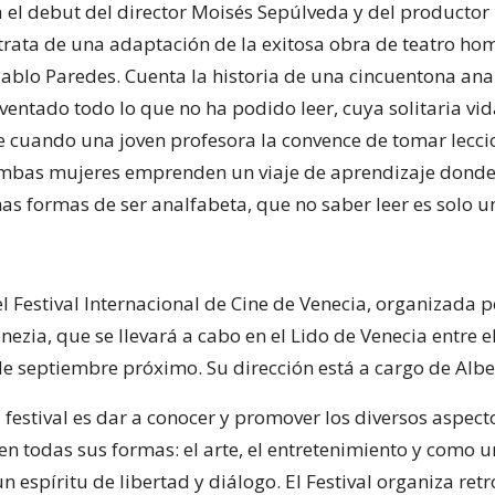
a el debut del director Moisés Sepúlveda y del producto
trata de una adaptación de la exitosa obra de teatro h
blo Paredes. Cuenta la historia de una cincuentona ana
nventado todo lo que no ha podido leer, cuya solitaria v
cuando una joven profesora la convence de tomar lecci
 ambas mujeres emprenden un viaje de aprendizaje dond
s formas de ser analfabeta, que no saber leer es solo un
l Festival Internacional de Cine de Venecia, organizada p
nezia, que se llevará a cabo en el Lido de Venecia entre e
 de septiembre próximo. Su dirección está a cargo de Alb
l festival es dar a conocer y promover los diversos aspect
en todas sus formas: el arte, el entretenimiento y como 
un espíritu de libertad y diálogo. El Festival organiza ret