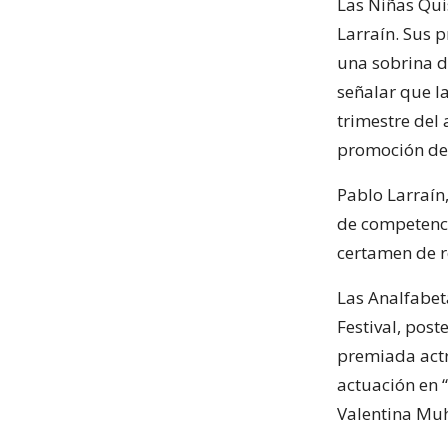
Las Niñas Qui
Larraín. Sus p
una sobrina d
señalar que la
trimestre del 
promoción del
Pablo Larraín,
de competenci
certamen de r
Las Analfabeta
Festival, post
premiada actr
actuación en 
Valentina Muhr