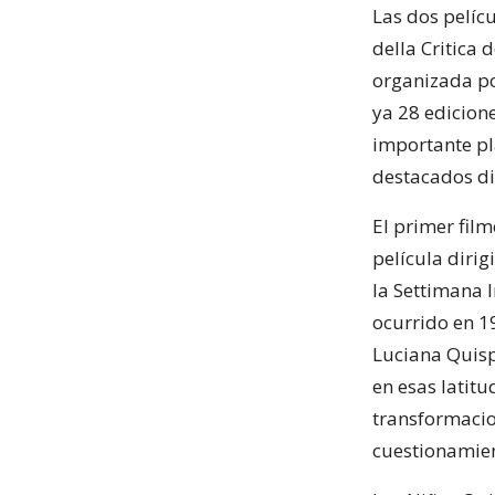
Las dos pelíc
della Critica 
organizada por
ya 28 edicione
importante pl
destacados di
El primer film
película diri
la Settimana I
ocurrido en 19
Luciana Quispe
en esas latitu
transformacio
cuestionamient