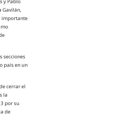
s y Pablo
a Gavilán,
s importante
timo
 de
as secciones
o país en un
de cerrar el
s la
13 por su
ca de