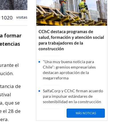
1020
visitas
CChC destaca programas de
 a formar
salud, formación y atención social
para trabajadores de la
etencias
construcción
"Una muy buena noticia para
urante el
Chile": gremios empresariales
ución.
destacan aprobación de la
megarreforma
stancia de
SalfaCorp y CChC firman acuerdo
tival
para impulsar estándares de
sostenibilidad en la construcción
a, que se
e el 28 de
MÁS NOTICIAS
era.