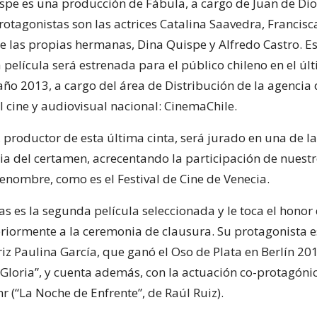
spe es una producción de Fábula, a cargo de Juan de Dio
rotagonistas son las actrices Catalina Saavedra, Francisc
e las propias hermanas, Dina Quispe y Alfredo Castro. E
 película será estrenada para el público chileno en el úl
año 2013, a cargo del área de Distribución de la agencia
 cine y audiovisual nacional: CinemaChile.
 productor de esta última cinta, será jurado en una de l
a del certamen, acrecentando la participación de nuestr
enombre, como es el Festival de Cine de Venecia.
s es la segunda película seleccionada y le toca el honor 
eriormente a la ceremonia de clausura. Su protagonista e
iz Paulina García, que ganó el Oso de Plata en Berlín 20
“Gloria”, y cuenta además, con la actuación co-protagóni
 (“La Noche de Enfrente”, de Raúl Ruiz).