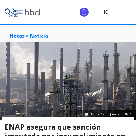
Notas >
Noticia
Pablo Ovalle | Agencia UNO
ENAP asegura que sanción
imputada por incumplimiento en