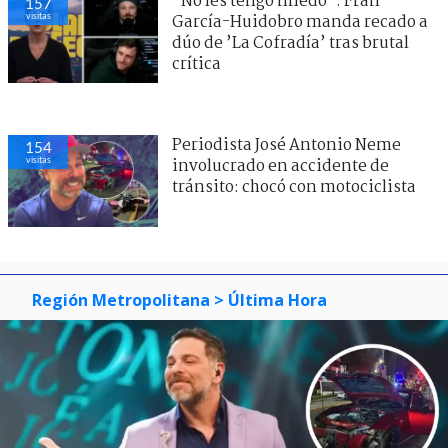
"No les tengo miedo": Fran
157
visitas
García-Huidobro manda recado a
dúo de ’La Cofradía’ tras brutal
crítica
Periodista José Antonio Neme
154
visitas
involucrado en accidente de
tránsito: chocó con motociclista
Región Metropolitana
> Última Hora