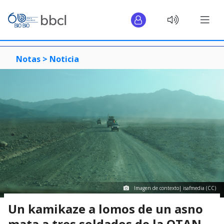
Notas >
Noticia
Imagen de contexto| isafmedia (CC)
Un kamikaze a lomos de un asno
mata a tres soldados de la OTAN