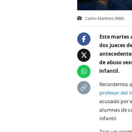
Carlos Martínez (RBB)
Este martes a
dos jueces d
antecedentes 
de abuso sex
infantil.
Recordemos que
profesor del 
acusado por e
alumnas de c
infantil.
Tras un accid