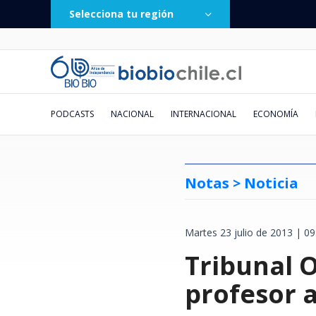
Selecciona tu región
PODCASTS
NACIONAL
INTERNACIONAL
ECONOMÍA
Notas >
Noticia
Martes 23 julio de 2013 | 09
Vecinos de Valdivia denuncian
Caída de helicóptero deja cuatro
Fue lanzada hace 2 días:
Un balón provocó un accidente
Doctora Cordero y el fin de su
El conflicto "postergado" entre
El millonario negocio de la
Pronostican ciclón extratropical
Municipio de San E
Lautaro Carmona via
Chile deja atrás a E
Chileno sigue brill
Obra de danza sueña
Presidente, no hay 
"He grabado sus su
Va por TV abierta: 
escasez de pellet durante las
muertos en Río de Janeiro: tres
plataforma "Sin fachadas" suma
vehicular: la insólita situación
relación con Eduardo Fuentes:
Europa y Rusia
jurisprudencia: la pugna entre
para esta semana en el centro y
Tribunal 
recuperar $171 mil
tercera vez a Cuba 
Francia y Argentina
Argentina: Diego V
esperanza de un fut
la Constitución: hay
numeritos": el corr
La Serena ¿A qué ho
últimas semanas en plena
eran turistas colombianas
más de 200 denuncias por
que se vivió en el fútbol
"Me tenía odio y envidia. Me
Poder Judicial y firma que acusa
sur: revisa las zonas afectadas
vinculados a pagos 
Miguel Díaz-Canel
recuperación del tu
golazo de tiro libre
desde la mirada de 
que llegó a cientos 
dónde verlo en viv
temporada de frío
comercios ilegales
uruguayo
detestaba"
exclusión
empresa
al top 10 mundial
ante Boca
su hijo
profesor 