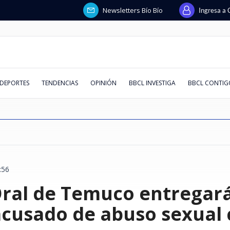
Newsletters Bío Bío
Ingresa a 
DEPORTES
TENDENCIAS
OPINIÓN
BBCL INVESTIGA
BBCL CONTIG
:56
steban busca
ja por
spaña,
ando en
 con la
que reformar
cios
Coquimbo vs
Intento de asalto afectó a
Ataque con explosivos lanzados
Huawei responde a solicitud de
Quién era Jorge Messi: la
Chile deja atrás a España,
Conversar la lectura
El "Factor Mera": el ministro de
De los 30 °C a los -8 °C: revisa
Juzgado decr
Comunidad Pa
Kast evita a
Superclásico
La chilena qu
Cuando la pie
"Hueón, tene
Emiten Alert
Oral de Temuco entregará
lones
y se reúne con
 en
aldés marcó
uro posible
 que leerla
eo extorsivo
ra juegan y
escolta de exministro Luis
desde drones dejó un policía
liquidación en Chile: afirma que
historia del padre de Lionel y su
Francia y Argentina en
la Corte de Santiago que siempre
AQUÍ el pronóstico de la DMC
preventiva p
dichos de emb
Ley Karin per
Colo derrotó
para ir a Mia
vitrina: ref
Silber devela
falla en cint
irregulares a
rismo y entra
 para Vélez
una madre y
de fiscales
o?
Cordero en Vitacura: hay 5
muerto en Colombia
fue retirada y que deuda estaba
rol clave en carrera del crack
recuperación del turismo y entra
vota a favor de los Lavín-Barriga
para este fin de semana en Chile
de secuestrar
muertos en G
leyes se pue
invicto en el
vida de millo
cultural ucr
entre Vargas
alpinismo: r
detenidos
pagada
argentino
al top 10 mundial
Santa Bárbar
evidencia"
serlo"
Migueles
afectados
acusado de abuso sexual