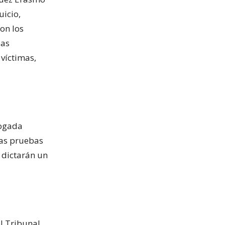
uicio,
on los
bas
 víctimas,
bogada
las pruebas
 dictarán un
el Tribunal