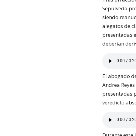
Sepúlveda pre
siendo reanud
alegatos de c
presentadas en
deberían deri
El abogado de
Andrea Reyes 
presentadas p
veredicto abso
Durante esta 