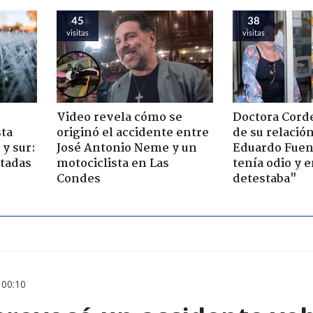
45
38
visitas
visitas
Video revela cómo se
Doctora Corde
sta
originó el accidente entre
de su relació
y sur:
José Antonio Neme y un
Eduardo Fuen
ctadas
motociclista en Las
tenía odio y 
Condes
detestaba"
 00:10