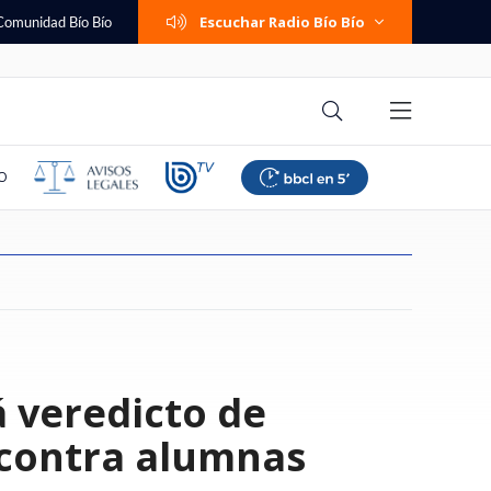
Escuchar Radio Bío Bío
Comunidad Bío Bío
O
eta prisión
lestina responde a
poyar suspensión de
 femenino: Colo
e cambió su trabajo
dra se niega a ser
mos familia":
a de seguridad por
Una persona fallecida y tres
Hunter Biden revela que cáncer
Banco Falabella anuncia cuenta
Paliza en Talcahuano: Everton
Ítalo Zúñiga recuerda los años
¿Cambio de política migratoria o
Trama penal contra AIEP:
Se viene el horario de verano
 veredicto de
ara sujeto acusado
ajador israelí por
o afirma que "las
 a La U y mantuvo su
mi: "Te entrega la
ormas del patrimonio
 ante fiscalía pelea
a de escalada y
lesionados deja accidente en
de Joe Biden hizo metástasis a
corriente con apertura online y
goleó a Huachipato y recuperó
en que odió el "me están
continuidad incómoda?
querella destapa
2026: revisa cuándo será el
 y violar a mujer en
aza: "Carecen de
den perfeccionar"
 torneo
nario, pero sin
aniano
 y Lagos por pagos a
evisa aquí modelos
ruta que conecta Talca y San
los huesos: "Es doloroso y
mantención $0 permanente
terreno en la Liga de Primera
hueveando": "Sentía que era
contradicciones sobre los
cambio de hora según nuevo
a
Clemente
debilitante"
bullying"
pagarés de miles de alumnos
decreto
 contra alumnas