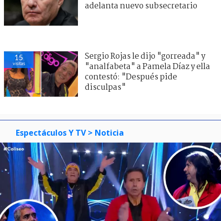
adelanta nuevo subsecretario
Sergio Rojas le dijo "gorreada" y
15
visitas
"analfabeta" a Pamela Díaz y ella
contestó: "Después pide
disculpas"
Espectáculos Y TV
> Noticia