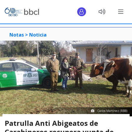
Notas >
Noticia
Carlos Martínez (RBB)
Patrulla Anti Abigeatos de
Carabineros recupera yunta de