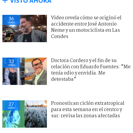
VISTO AHORA
Video revela cómo se originó el
36
visitas
accidente entre José Antonio
Neme y un motociclista en Las
Condes
Doctora Cordero y el fin de su
33
visitas
relación con Eduardo Fuentes: "Me
tenía odio y envidia. Me
detestaba"
Pronostican ciclón extratropical
27
visitas
para esta semana en el centro y
sur: revisa las zonas afectadas