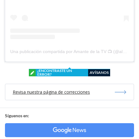
Una publicación compartida por Amante de la TV 📺 (@alguien_te_observa)
¿ENCONTRASTE UN
AVÍSANOS
ERROR?
Revisa nuestra página de correcciones
Síguenos en: