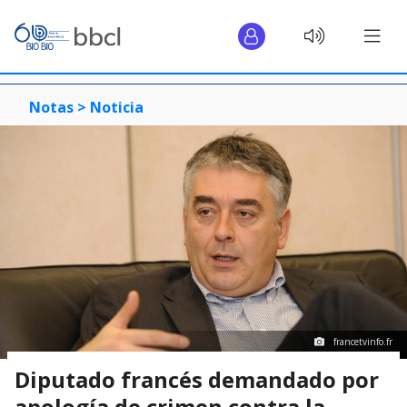
Notas >
Noticia
francetvinfo.fr
Diputado francés demandado por
apología de crimen contra la