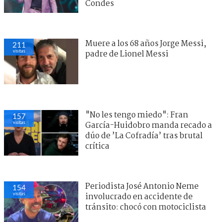
Condes
Muere a los 68 años Jorge Messi,
211
visitas
padre de Lionel Messi
"No les tengo miedo": Fran
157
visitas
García-Huidobro manda recado a
dúo de ’La Cofradía’ tras brutal
crítica
Periodista José Antonio Neme
154
visitas
involucrado en accidente de
tránsito: chocó con motociclista