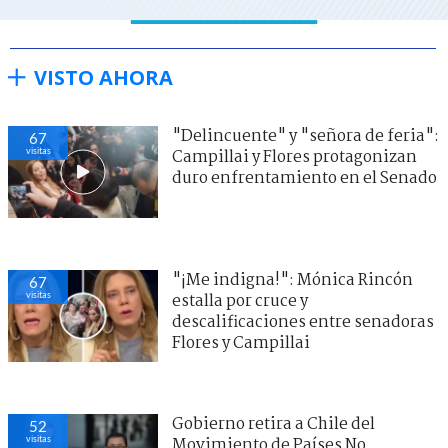
VISTO AHORA
"Delincuente" y "señora de feria":
67
visitas
Campillai y Flores protagonizan
duro enfrentamiento en el Senado
"¡Me indigna!": Mónica Rincón
67
visitas
estalla por cruce y
descalificaciones entre senadoras
Flores y Campillai
Gobierno retira a Chile del
52
visitas
Movimiento de Países No