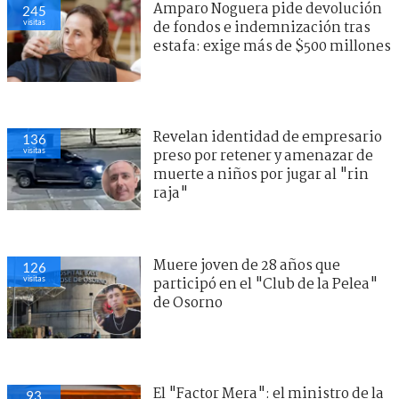
Amparo Noguera pide devolución
245
visitas
de fondos e indemnización tras
estafa: exige más de $500 millones
Revelan identidad de empresario
136
visitas
preso por retener y amenazar de
muerte a niños por jugar al "rin
raja"
Muere joven de 28 años que
126
visitas
participó en el "Club de la Pelea"
de Osorno
El "Factor Mera": el ministro de la
93