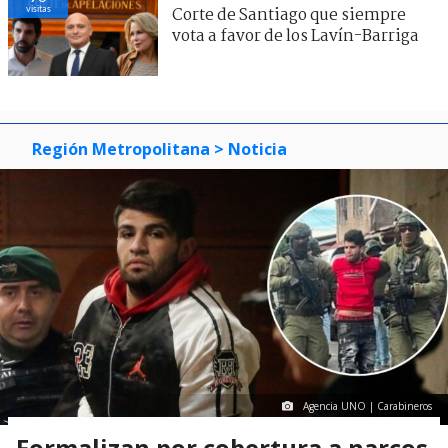
visitas
Corte de Santiago que siempre
vota a favor de los Lavín-Barriga
Región Metropolitana
> Noticia
Agencia UNO | Carabineros
Formalizan por cobertura a narcos