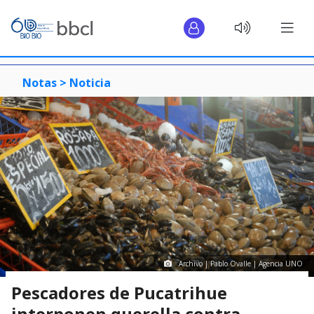
Notas >
Noticia
Archivo | Pablo Ovalle | Agencia UNO
Pescadores de Pucatrihue
interponen querella contra