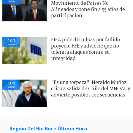
visitas
Movimiento de Países No
Alineados y pone fin a 55 años de
participación
FIFA pide disculpas por fallido
161
visitas
proyecto FFE y advierte que no
tolerará ataques contra su
integridad
"Es una torpeza": Heraldo Muñoz
101
visitas
critica salida de Chile del MNOAL y
advierte posibles consecuencias
Región Del Bío Bío
> Última Hora