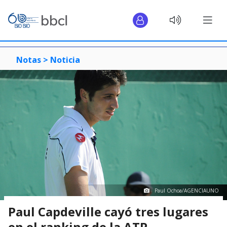
Notas >
Noticia
Paul Ochoa/AGENCIAUNO
Paul Capdeville cayó tres lugares
en el ranking de la ATP