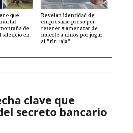
leno que
Revelan identidad de
 mortal
empresario preso por
 montaña de
retener y amenazar de
 silencio en
muerte a niños por jugar
al "rin raja"
echa clave que
del secreto bancario