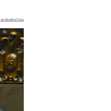
a de BioBioChile