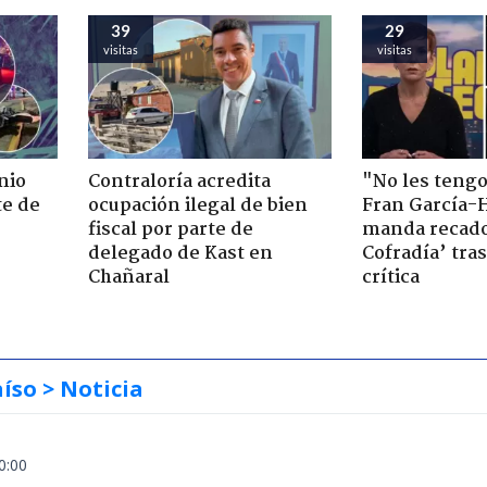
39
29
visitas
visitas
nio
Contraloría acredita
"No les teng
te de
ocupación ilegal de bien
Fran García-
fiscal por parte de
manda recado
delegado de Kast en
Cofradía’ tras
Chañaral
crítica
aíso
> Noticia
0:00