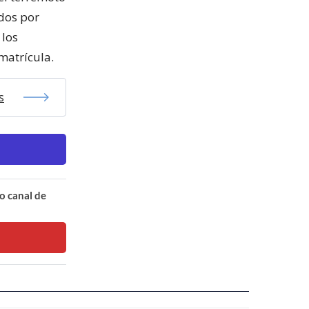
ados por
 los
matrícula.
s
o canal de