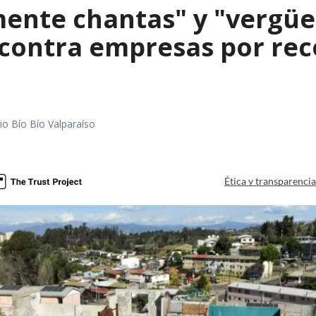
mente chantas" y "vergüe
contra empresas por reco
io Bío Bío Valparaíso
a
Ética y transparenci