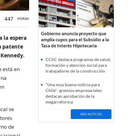
447
visitas
Gobierno anuncia proyecto que
 la espera
amplía cupos para el Subsidio a la
Tasa de Interés Hipotecaria
a patente
n Kennedy.
CChC destaca programas de salud,
formación y atención social para
e está en
trabajadores de la construcción
una
"Una muy buena noticia para
en
Chile": gremios empresariales
destacan aprobación de la
megarreforma
cal se
MÁS NOTICIAS
ctores
umo de
cacional.