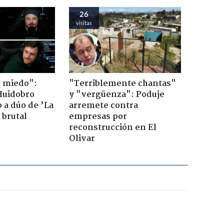
26
visitas
o miedo":
"Terriblemente chantas"
Huidobro
y "vergüenza": Poduje
 a dúo de ’La
arremete contra
 brutal
empresas por
reconstrucción en El
Olivar