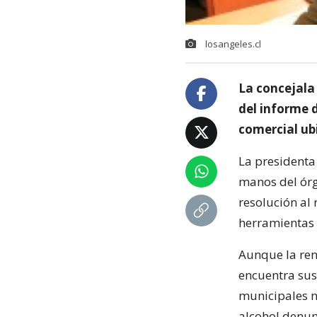
losangeles.cl
La concejala
del informe d
comercial ubi
La presidenta
manos del órg
resolución al
herramientas 
Aunque la ren
encuentra susp
municipales n
alcohol denun