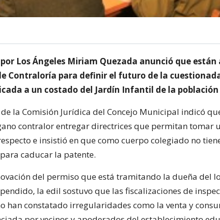
 por Los Ángeles Miriam Quezada anunció que están a
e Contraloría para definir el futuro de la cuestionad
cada a un costado del Jardín Infantil de la població
 de la Comisión Jurídica del Concejo Municipal indicó qu
ano contralor entregar directrices que permitan tomar 
 respecto e insistió en que como cuerpo colegiado no tien
para caducar la patente.
ovación del permiso que está tramitando la dueña del lo
endido, la edil sostuvo que las fiscalizaciones de inspe
o han constatado irregularidades como la venta y cons
ciada por vecinos y apoderados del establecimiento edu