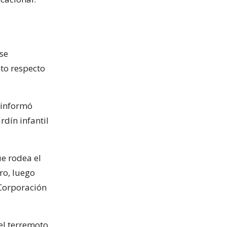
se
to respecto
 informó
rdín infantil
ue rodea el
ro, luego
 Corporación
el terremoto