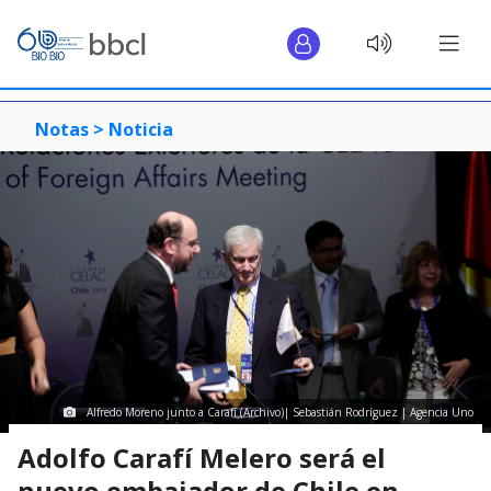
Notas >
Noticia
Alfredo Moreno junto a Carafí (Archivo)| Sebastián Rodríguez | Agencia Uno
Adolfo Carafí Melero será el
nuevo embajador de Chile en