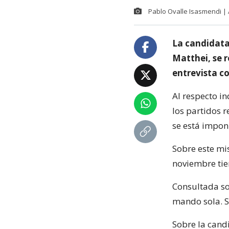
Pablo Ovalle Isasmendi |
La candidata
Matthei, se r
entrevista co
Al respecto i
los partidos r
se está impon
Sobre este mi
noviembre tien
Consultada so
mando sola. Si
Sobre la cand