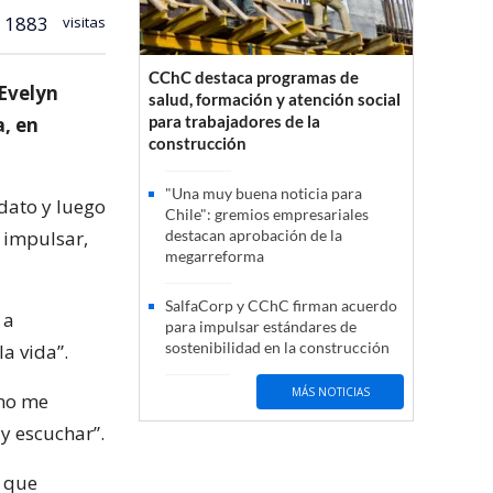
1883
visitas
CChC destaca programas de
Evelyn
salud, formación y atención social
para trabajadores de la
a, en
construcción
"Una muy buena noticia para
dato y luego
Chile": gremios empresariales
e impulsar,
destacan aprobación de la
megarreforma
SalfaCorp y CChC firman acuerdo
 a
para impulsar estándares de
sostenibilidad en la construcción
a vida”.
MÁS NOTICIAS
 no me
 y escuchar”.
ó que