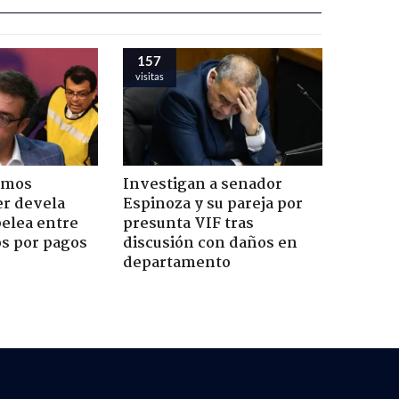
157
visitas
emos
Investigan a senador
er devela
Espinoza y su pareja por
pelea entre
presunta VIF tras
os por pagos
discusión con daños en
departamento