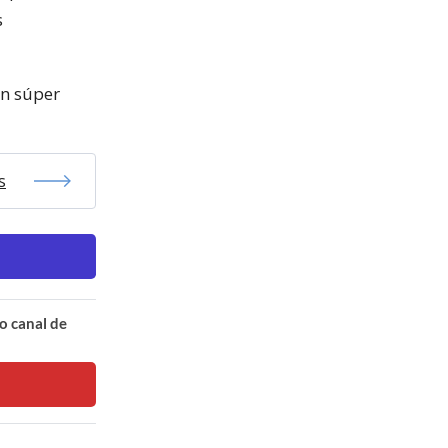
s
on súper
s
o canal de