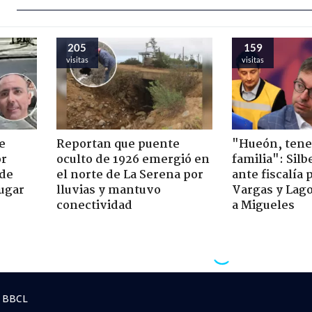
205
159
visitas
visitas
e
Reportan que puente
"Hueón, ten
or
oculto de 1926 emergió en
familia": Silb
 de
el norte de La Serena por
ante fiscalía 
jugar
lluvias y mantuvo
Vargas y Lag
conectividad
a Migueles
 BBCL