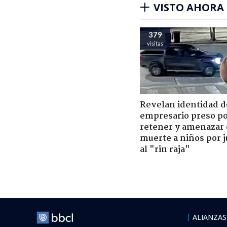
VISTO AHORA
379
visitas
Revelan identidad d
empresario preso p
retener y amenazar
muerte a niños por 
al "rin raja"
ALIANZAS