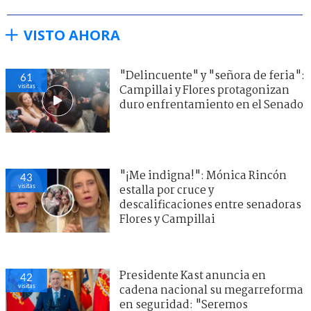
VISTO AHORA
"Delincuente" y "señora de feria":
61
visitas
Campillai y Flores protagonizan
duro enfrentamiento en el Senado
"¡Me indigna!": Mónica Rincón
43
visitas
estalla por cruce y
descalificaciones entre senadoras
Flores y Campillai
Presidente Kast anuncia en
42
visitas
cadena nacional su megarreforma
en seguridad: "Seremos