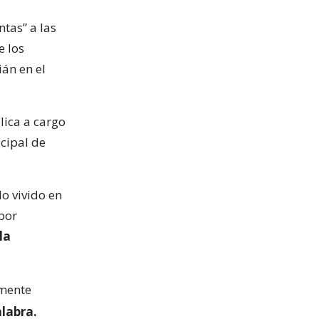
ntas” a las
e los
ián en el
lica a cargo
icipal de
lo vivido en
por
la
emente
alabra.