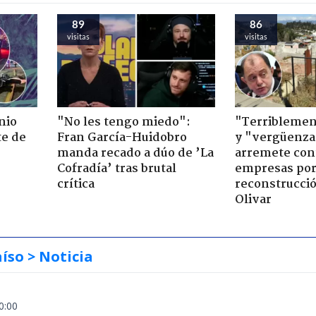
89
86
visitas
visitas
nio
"No les tengo miedo":
"Terriblemen
te de
Fran García-Huidobro
y "vergüenza
manda recado a dúo de ’La
arremete con
Cofradía’ tras brutal
empresas po
crítica
reconstrucció
Olivar
aíso
> Noticia
0:00