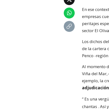
En ese context
empresas cuest
peritajes espe
sector El Oliva
Los dichos de
de la cartera 
Penco -región 
Al momento de 
Viña del Mar,
ejemplo, la c
adjudicación
“
Es una vergü
chantas
. Así