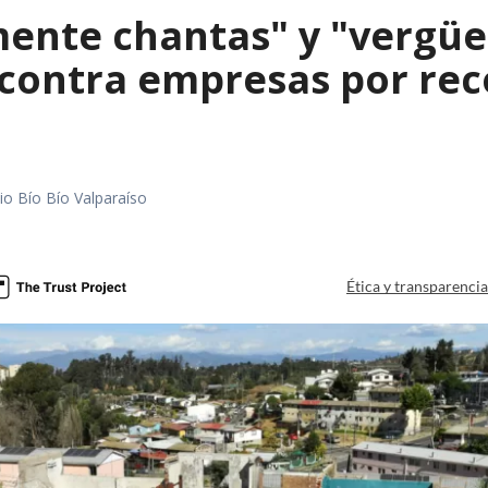
mente chantas" y "vergüe
contra empresas por reco
io Bío Bío Valparaíso
a
Ética y transparenci