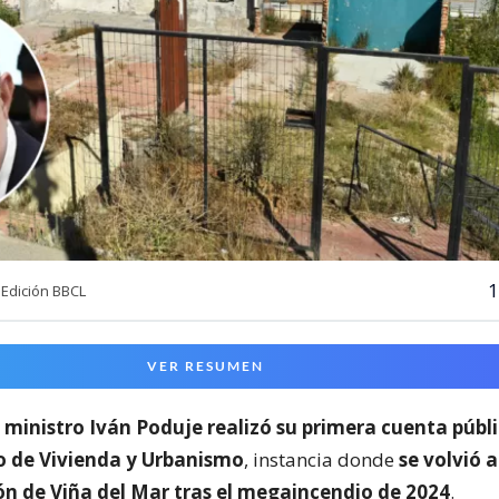
1
Edición BBCL
VER RESUMEN
l
ministro Iván Poduje realizó su primera cuenta públ
io de Vivienda y Urbanismo
, instancia donde
se volvió a
ón de Viña del Mar tras el megaincendio de 2024
.