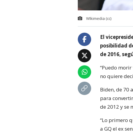
WIkimedia (cc)
El vicepresid
posibilidad d
de 2016, segú
“Puedo morir f
no quiere deci
Biden, de 70 
para converti
de 2012 y se 
“Lo primero q
a GQ el ex se