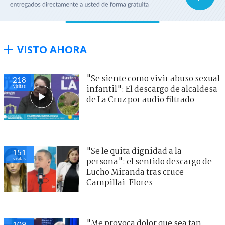
VISTO AHORA
"Se siente como vivir abuso sexual
218
visitas
infantil": El descargo de alcaldesa
de La Cruz por audio filtrado
"Se le quita dignidad a la
151
visitas
persona": el sentido descargo de
Lucho Miranda tras cruce
Campillai-Flores
"Me provoca dolor que sea tan
109