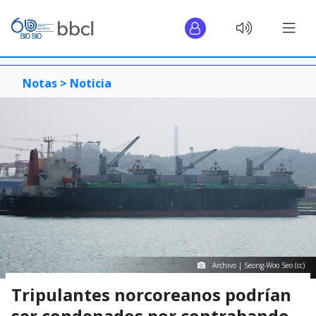
Notas >
Noticia
Archivo | Seong-Woo Seo (cc)
Tripulantes norcoreanos podrían
ser condenados por contrabando