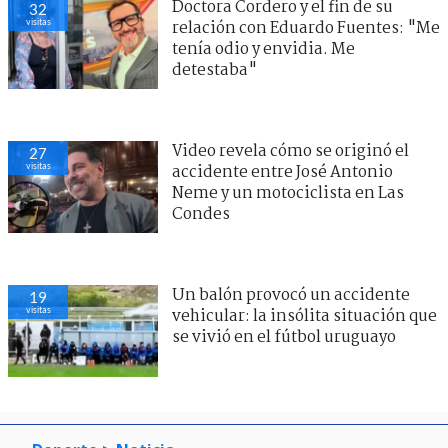
Doctora Cordero y el fin de su
32
visitas
relación con Eduardo Fuentes: "Me
tenía odio y envidia. Me
detestaba"
Video revela cómo se originó el
27
visitas
accidente entre José Antonio
Neme y un motociclista en Las
Condes
Un balón provocó un accidente
19
visitas
vehicular: la insólita situación que
se vivió en el fútbol uruguayo