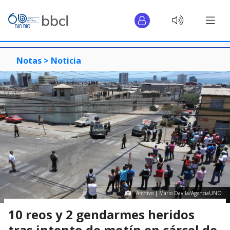
Notas >
Noticia
Archivo | Mario Davila/AgenciaUNO
10 reos y 2 gendarmes heridos
tras intento de motín en cárcel de