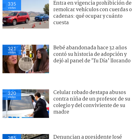
Entra en vigencia prohibición de
335
visitas
remolcar vehículos con cuerdas o
cadenas: qué ocupar y cuánto
cuesta
Bebé abandonada hace 32 años
321
visitas
contó su historia de adopción y
dejó al panel de ’Tu Día’ llorando
Celular robado destapa abusos
320
visitas
contra niña de un profesor de su
colegio y del conviviente de su
madre
Denuncian a presidente José
285