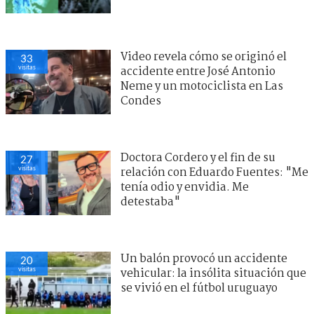
Video revela cómo se originó el
33
visitas
accidente entre José Antonio
Neme y un motociclista en Las
Condes
Doctora Cordero y el fin de su
27
visitas
relación con Eduardo Fuentes: "Me
tenía odio y envidia. Me
detestaba"
Un balón provocó un accidente
20
visitas
vehicular: la insólita situación que
se vivió en el fútbol uruguayo