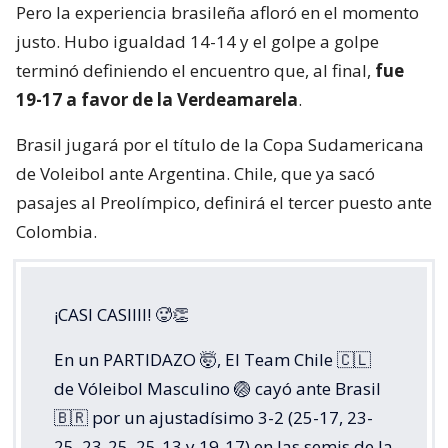
Pero la experiencia brasileña afloró en el momento
justo. Hubo igualdad 14-14 y el golpe a golpe
terminó definiendo el encuentro que, al final,
fue
19-17 a favor de la Verdeamarela
.
Brasil jugará por el título de la Copa Sudamericana
de Voleibol ante Argentina. Chile, que ya sacó
pasajes al Preolímpico, definirá el tercer puesto ante
Colombia.
¡CASI CASIIII! 🥵👏
En un PARTIDAZO 🤯, El Team Chile 🇨🇱
de Vóleibol Masculino 🏐 cayó ante Brasil
🇧🇷 por un ajustadísimo 3-2 (25-17, 23-
25, 23-25, 25-13 y 19-17) en las semis de la