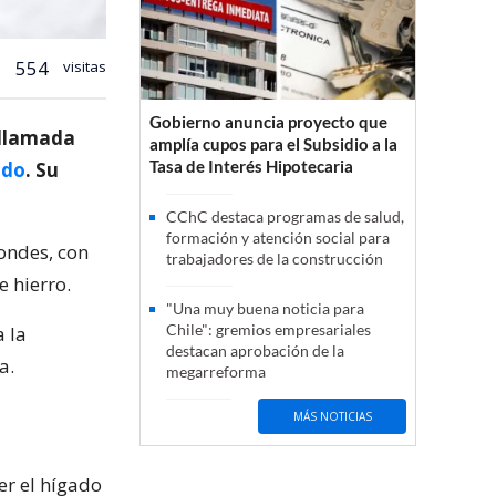
554
visitas
Gobierno anuncia proyecto que
 llamada
amplía cupos para el Subsidio a la
Tasa de Interés Hipotecaria
ado
. Su
CChC destaca programas de salud,
formación y atención social para
Condes, con
trabajadores de la construcción
e hierro.
"Una muy buena noticia para
Chile": gremios empresariales
a la
destacan aprobación de la
a.
megarreforma
MÁS NOTICIAS
er el hígado