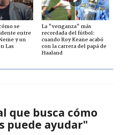
 cómo se
La "venganza" más
cidente entre
recordada del fútbol:
 Neme y un
cuando Roy Keane acabó
en Las
con la carrera del papá de
Haaland
al que busca cómo
nos puede ayudar"