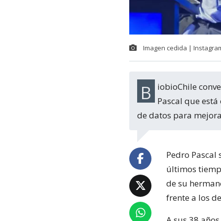
Imagen cedida | Instagra
BiobioChile conversó con Nicolás Balmaceda Pascal, el hermano médico de Pedro
Pascal que está 
de datos para mejora
Pedro Pascal 
últimos tiemp
de su herma
frente a los d
A sus 38 años