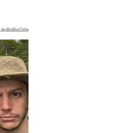
a de BioBioChile