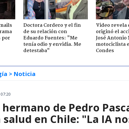
mails
Doctora Cordero y el fin
Video revela
 trama
de su relación con
originó el ac
s por
Eduardo Fuentes: "Me
José Antonio
tenía odio y envidia. Me
motociclista 
detestaba"
Condes
gía
> Noticia
 07:20
el hermano de Pedro Pasc
 salud en Chile: "La IA 