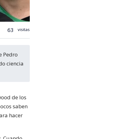
63
visitas
do ciencia
wood de los
pocos saben
para hacer
s
. Cuando