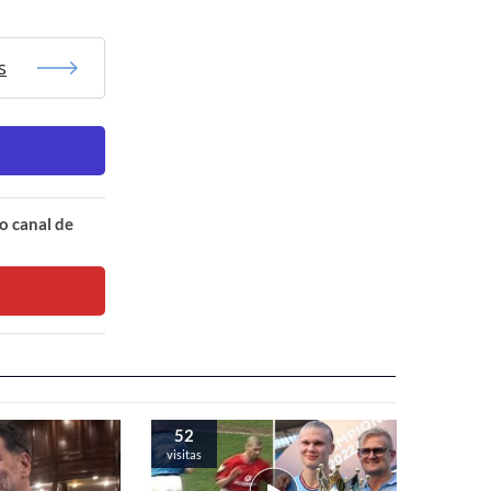
s
o canal de
52
visitas