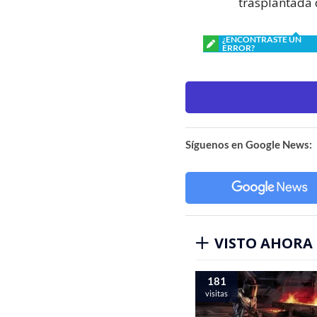
trasplantada 
¿ENCONTRASTE UN
ERROR?
Síguenos en Google News:
VISTO AHORA
181
visitas