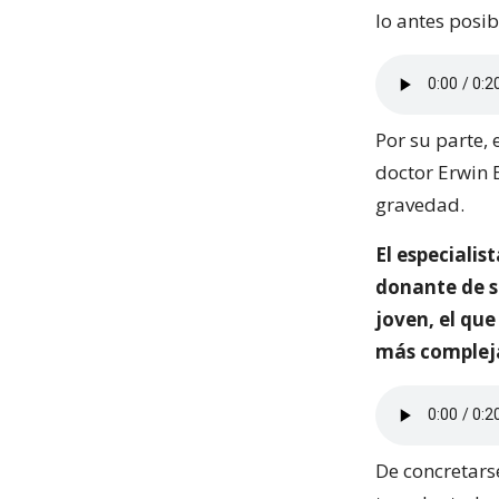
lo antes posib
Por su parte, 
doctor Erwin 
gravedad.
El especialis
donante de s
joven, el qu
más compleja
De concretarse