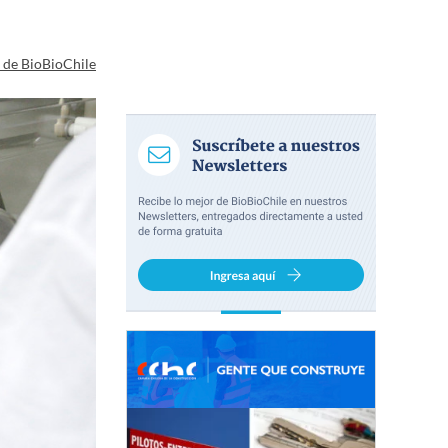
a de BioBioChile