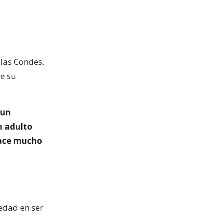
 las Condes,
de su
 un
n adulto
hace mucho
 edad en ser