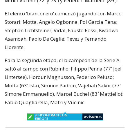
Mirko Vucinic (72′ y 75′) y Federico Mattiello (89′).
El elenco ‘bianconero’ comenzó jugando con Marco
Storari; Motta, Angelo Ogbonna, Pol Garcia Tena;
Stephan Lichtsteiner, Vidal, Fausto Rossi, Kwadwo
Asamoah, Paolo De Ceglie; Tevez y Fernando
Llorente.
Para la segunda etapa, el bicampeón de la Serie A
saltó al campo con Rubinho; Filippo Penna (77′ Joel
Untersee), Horour Magnusson, Federico Peluso;
Motta (63′ Isla), Simone Padoin, Vajebah Sakor (77′
Simone Emmanuello), Marcel Buchel (83′ Mattiello);
Fabio Quagliarella, Matri y Vucinic.
¿ENCONTRASTE UN
AVÍSANOS
ERROR?