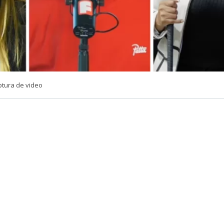
ptura de video
VER RESUMEN
e Lucho Miranda dejó un momento el humor de lado par
go tras los recientes dichos entre las senadoras Camila F
lai (IND).
cio ‘
No hacemos uno
‘ del canal Somos Fabulosos, donde 
idió un momento de seriedad para abordar detalladam