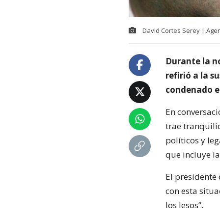
David Cortes Serey | Age
Durante la n
refirió a la
condenado el
En conversaci
trae tranquil
políticos y le
que incluye 
El presidente
con esta situ
los lesos”.