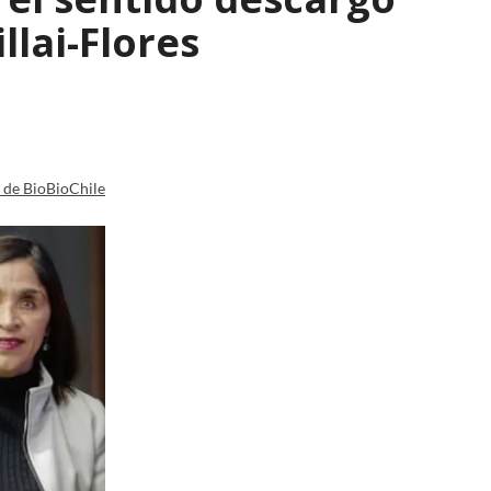
lai-Flores
a de BioBioChile