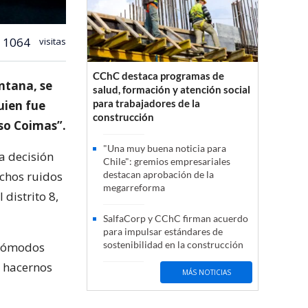
1064
visitas
CChC destaca programas de
ntana, se
salud, formación y atención social
para trabajadores de la
quien fue
construcción
so Coimas”.
"Una muy buena noticia para
a decisión
Chile": gremios empresariales
uchos ruidos
destacan aprobación de la
megarreforma
distrito 8,
SalfaCorp y CChC firman acuerdo
para impulsar estándares de
sostenibilidad en la construcción
ncómodos
a hacernos
MÁS NOTICIAS