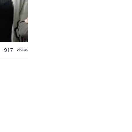
917
visitas
a hacer un
lores (RN) y
el
ente un