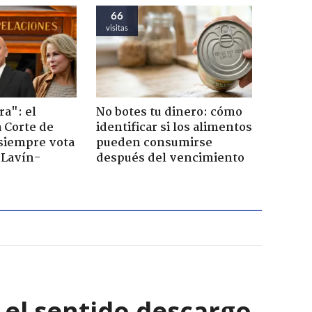
66
visitas
ra": el
No botes tu dinero: cómo
a Corte de
identificar si los alimentos
 siempre vota
pueden consumirse
s Lavín-
después del vencimiento
: el sentido descargo