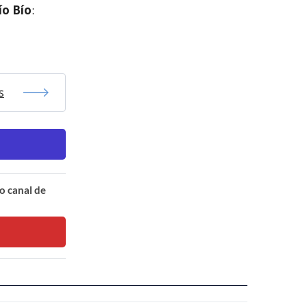
ío Bío
:
s
o canal de