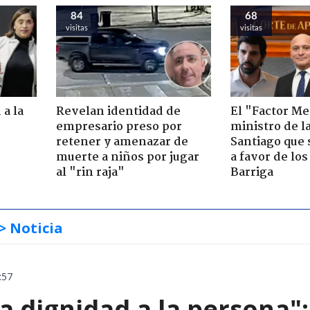
84
68
visitas
visitas
 a la
Revelan identidad de
El "Factor Me
o
empresario preso por
ministro de l
retener y amenazar de
Santiago que
muerte a niños por jugar
a favor de lo
al "rin raja"
Barriga
> Noticia
:57
ta dignidad a la persona"