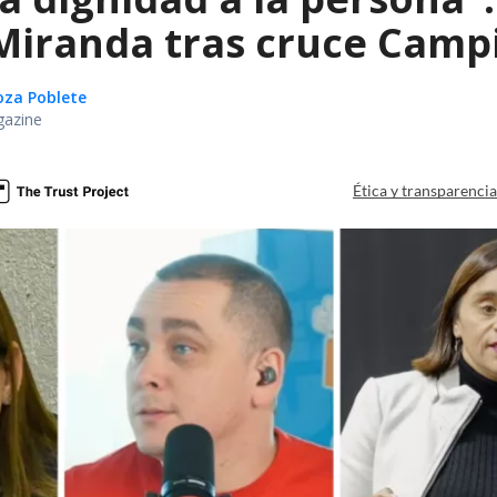
iranda tras cruce Campil
oza Poblete
gazine
Ética y transparenci