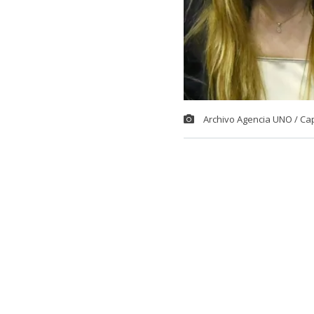
Archivo Agencia UNO / Ca
El comediant
potente descar
Fabiola Campil
Fue en el espa
comediante p