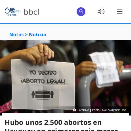
Notas >
Noticia
Archivo | Pablo Ovalle/AgenciaUno
Hubo unos 2.500 abortos en
Uruguay en primeros seis meses