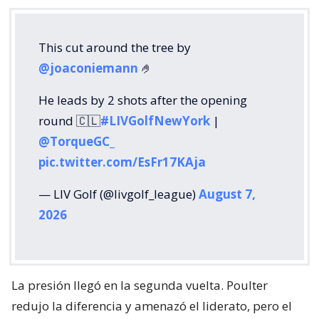
This cut around the tree by
@joaconiemann
🤌
He leads by 2 shots after the opening
round 🇨🇱
#LIVGolfNewYork
|
@TorqueGC_
pic.twitter.com/EsFr17KAja
— LIV Golf (@livgolf_league)
August 7,
2026
La presión llegó en la segunda vuelta. Poulter
redujo la diferencia y amenazó el liderato, pero el