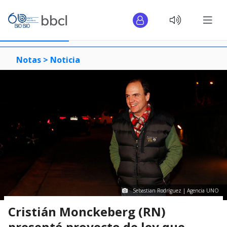
Notas >
Noticia
Sebastian Rodríguez | Agencia UNO
Cristián Monckeberg (RN)
presentó proyecto de ley que