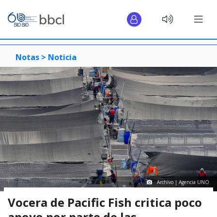
Notas >
Noticia
Archivo | Agencia UNO
Vocera de Pacific Fish critica poco
apoyo por parte de las