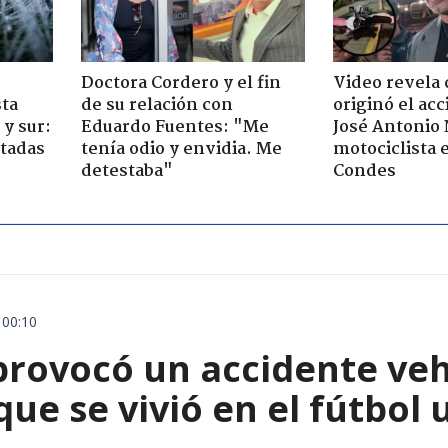
Doctora Cordero y el fin
Video revela
sta
de su relación con
originó el ac
y sur:
Eduardo Fuentes: "Me
José Antonio
ctadas
tenía odio y envidia. Me
motociclista 
detestaba"
Condes
 00:10
rovocó un accidente vehic
que se vivió en el fútbol