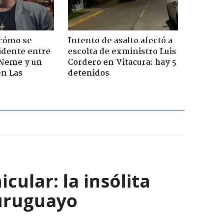
 cómo se
Intento de asalto afectó a
cidente entre
escolta de exministro Luis
 Neme y un
Cordero en Vitacura: hay 5
en Las
detenidos
ular: la insólita
 uruguayo