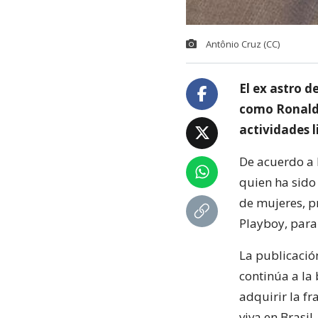
Antônio Cruz (CC)
El ex astro 
como Ronaldo
actividades l
De acuerdo a l
quien ha sido
de mujeres, p
Playboy, para 
La publicació
continúa a la
adquirir la fr
viva en Brasil.