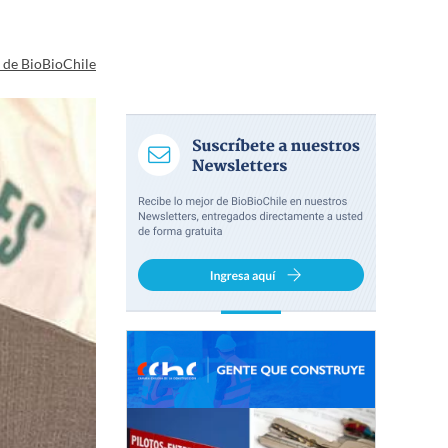
a de BioBioChile