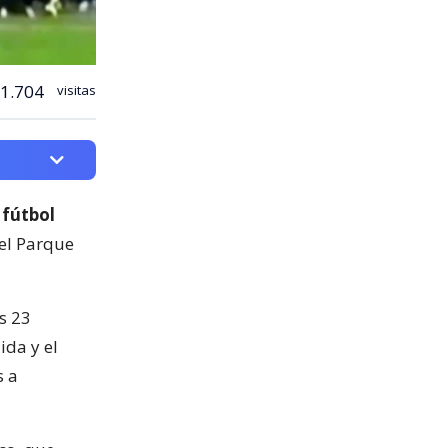
1.704
visitas
 fútbol
del Parque
s 23
ida y el
s a