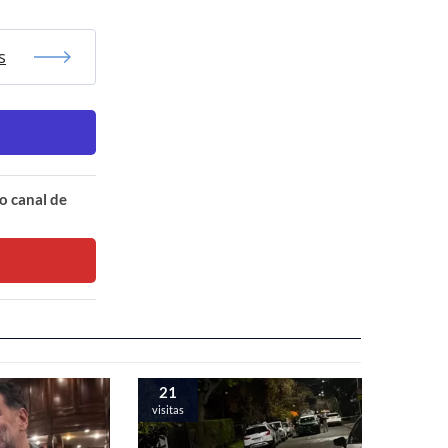
s
o canal de
21
visitas