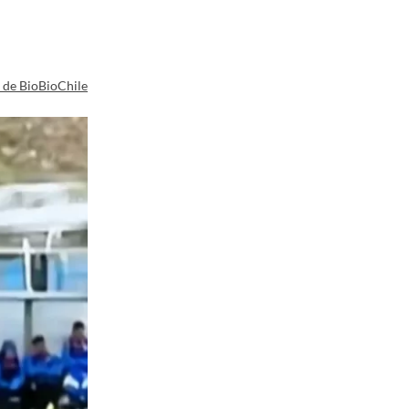
a de BioBioChile