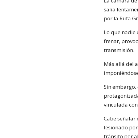
La cámara de 
salía lentame
por la Ruta Gr
Lo que nadie e
frenar, provo
transmisión.
Más allá del 
imponiéndose
Sin embargo, 
protagonizada
vinculada con
Cabe señalar 
lesionado por
tránsito por 