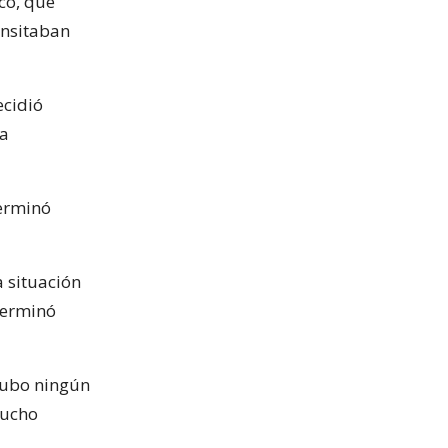
co, que
ansitaban
ecidió
la
terminó
a situación
terminó
hubo ningún
mucho