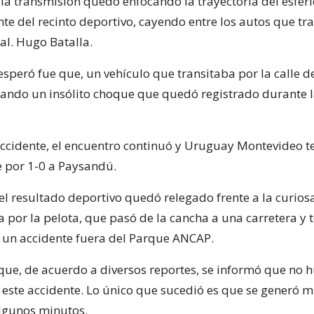
la transmisión quedó enfocando la trayectoria del esféri
nte del recinto deportivo, cayendo entre los autos que tr
al. Hugo Batalla.
speró fue que, un vehículo que transitaba por la calle d
cando un insólito choque que quedó registrado durante 
accidente, el encuentro continuó y Uruguay Montevideo 
 por 1-0 a Paysandú.
el resultado deportivo quedó relegado frente a la curios
 por la pelota, que pasó de la cancha a una carretera y 
 un accidente fuera del Parque ANCAP.
que, de acuerdo a diversos reportes, se informó que no 
 este accidente. Lo único que sucedió es que se generó 
algunos minutos.