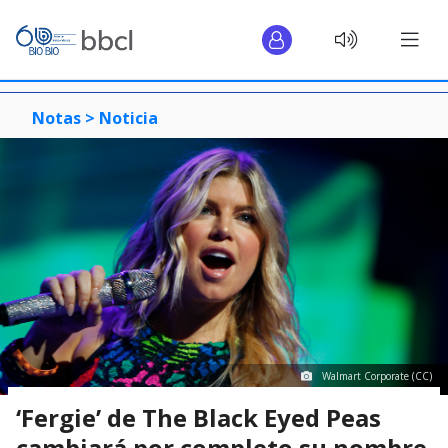
Notas >
Noticia
Walmart Corporate (CC)
‘Fergie’ de The Black Eyed Peas
cambiará por completo su nombre