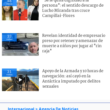
"Se le quita dignidad a la
46
visitas
persona": el sentido descargo de
Lucho Miranda tras cruce
Campillai-Flores
Revelan identidad de empresario
33
visitas
preso por retener y amenazar de
muerte a niños por jugar al "rin
raja"
Apoyo de la Armada y 10 horas de
31
visitas
navegación: así cayó en la
Antártica imputado por delitos
sexuales
Internacional
> Agencia De Noticias