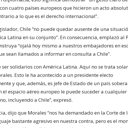
 con cuatro países europeos que hicieron un acto absol
ntrario a lo que es el derecho internacional”.
egislador, Chile “no puede quedar ausente de una situaci
ica Latina en su conjunto”. En consecuencia, emplazó al 
instruya “ojalá hoy mismo a nuestros embajadores en es
ue sean llamados a informar en consulta a Chile”.
ser solidarios con América Latina. Aquí no se trata sola
ales. Esto le ha acontecido a un presidente electo
nte y que, además, es jefe de Estado de un país sobera
en el espacio aéreo europeo le puede suceder a cualquier
no, incluyendo a Chile”, expresó.
ia, dijo que Morales “nos ha demandado en la Corte de 
guaje bastante agresivo en nuestra contra, pero es el m