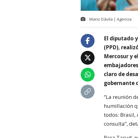
Mario Dávila | Agencia
El diputado 
(PPD), realiz
Mercosur y e
embajadores 
claro de desa
gobernante d
“La reunión d
humillación q
todos: Brasil
consulta”, det
Para Tarud, e