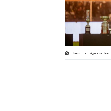
Hans Scott I Agencia Uno
La presentac
miércoles co
llegaron hast
El ‘Cacique’ 