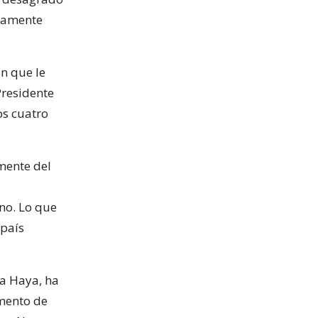
utamente
ón que le
Presidente
os cuatro
mente del
no. Lo que
 país
la Haya, ha
omento de