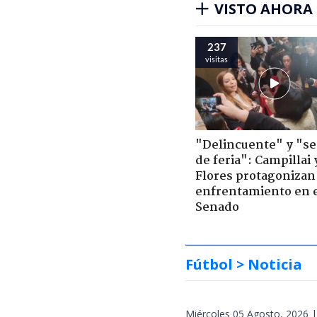
VISTO AHORA
237
visitas
"Delincuente" y "s
de feria": Campillai 
Flores protagonizan
enfrentamiento en 
Senado
Fútbol
> Noticia
Miércoles 05 Agosto, 2026 |