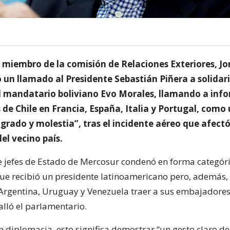
y miembro de la comisión de Relaciones Exteriores, J
ó un llamado al Presidente Sebastián Piñera a solidari
l mandatario boliviano Evo Morales, llamando a info
de Chile en Francia, España, Italia y Portugal, como
grado y molestia”, tras el incidente aéreo que afectó
el vecino país.
e jefes de Estado de Mercosur condenó en forma categóri
ue recibió un presidente latinoamericano pero, además,
, Argentina, Uruguay y Venezuela traer a sus embajadores
alló el parlamentario.
n diplomacia, esto significa demostrar “un gesto claro d