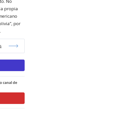
to. No
la propia
americano
livia”, por
.
s
o canal de