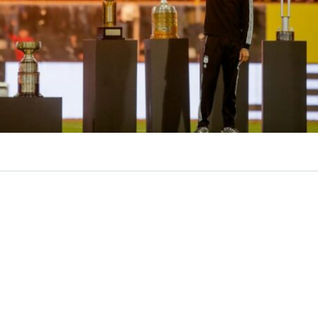
VER RESUMEN
ión de
Vozinha
en
Colo Colo
tuvo su
momento estelar
e
n
una fiesta en el Estadio Monumental
. Unos 25 mil hi
a Macul para darle la bienvenida oficial al arquero de Ca
preparó un espectáculo para presentar al portero que de