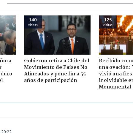
140
125
visitas
visitas
eñora
Gobierno retira a Chile del
Recibido como
y
Movimiento de Países No
una ovación:
 duro
Alineados y pone fin a 55
vivió una fies
el
años de participación
inolvidable e
Monumental
 20:22