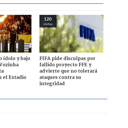
120
visitas
 ídolo y bajo
FIFA pide disculpas por
 Vozinha
fallido proyecto FFE y
ta
advierte que no tolerará
n el Estadio
ataques contra su
integridad