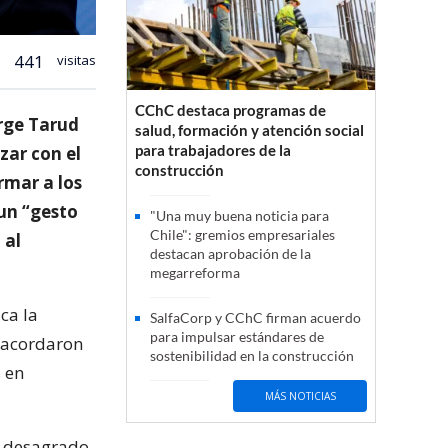
441
visitas
CChC destaca programas de
orge Tarud
salud, formación y atención social
para trabajadores de la
zar con el
construcción
rmar a los
 un “gesto
"Una muy buena noticia para
Chile": gremios empresariales
 al
destacan aprobación de la
megarreforma
ca la
SalfaCorp y CChC firman acuerdo
para impulsar estándares de
 acordaron
sostenibilidad en la construcción
 en
MÁS NOTICIAS
e desagrado