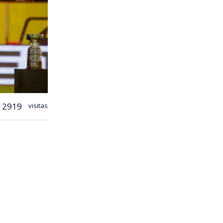
2919
visitas
ste
nchas
bo Verde.
slumbró en