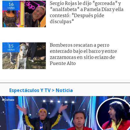
Sergio Rojas le dijo "gorreada" y
16
visitas
"analfabeta" a Pamela Díaz y ella
contestó: "Después pide
disculpas"
Bomberos rescatan a perro
15
visitas
enterrado bajo el barro y entre
zarzamoras en sitio eriazo de
Puente Alto
Espectáculos Y TV
> Noticia