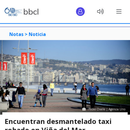
Notas >
Noticia
Pablo Ovalle | Agencia Uno
Encuentran desmantelado taxi
robado en Viña del Mar