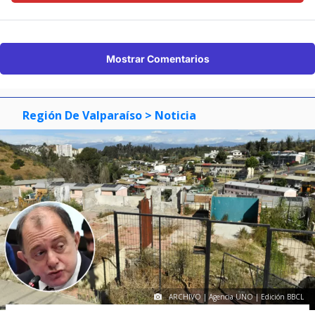
Región De Valparaíso
> Noticia
ARCHIVO | Agencia UNO | Edición BBCL
"Terriblemente chantas" y
"vergüenza": Poduje arremete
contra empresas por
reconstrucción en El Olivar