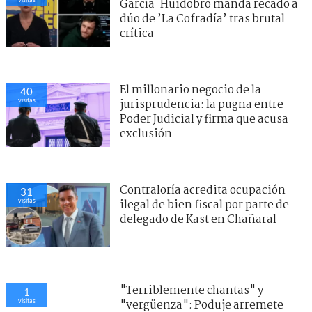
García-Huidobro manda recado a
dúo de ’La Cofradía’ tras brutal
crítica
El millonario negocio de la
39
visitas
jurisprudencia: la pugna entre
Poder Judicial y firma que acusa
exclusión
"Terriblemente chantas" y
25
visitas
"vergüenza": Poduje arremete
contra empresas por
reconstrucción en El Olivar
Región Del Bío Bío
> Noticia