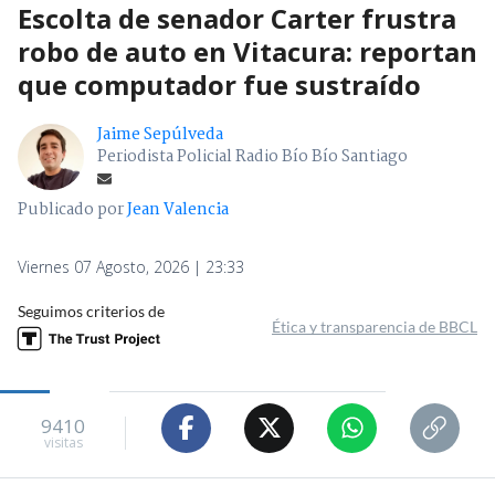
Publicado por
Jean Valencia
Viernes 07 Agosto, 2026 | 23:33
Seguimos criterios de
Ética y transparencia de BBCL
9410
visitas
VER RESUMEN
Un
escolta del senador Rodolfo Carter (REP) frustró
un intento de asalto este viernes en la comuna de