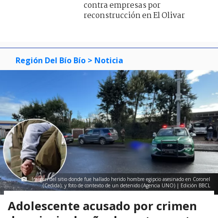
Imagen del sitio donde fue hallado herido hombre egipcio asesinado en Coronel
(Cedida); y foto de contexto de un detenido (Agencia UNO) | Edición BBCL
Adolescente acusado por crimen
de egipcio dueño de restaurante
en Coronel será formalizado este
sábado
José Manuel Lagos
Corresponsal Radio El Carbón de Lota