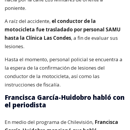
lesiones.
Hasta el momento, personal policial se encuentra a
la espera de la confirmación de lesiones del
conductor de la motocicleta, así como las
instrucciones de fiscalía.
Francisca García-Huidobro habló con
el periodista
En medio del programa de Chilevisión,
Francisca
García-Huidobro mencionó que habló
directamente con el periodista. “Él está bien,
está con su mamá, está con Juan Pablo
González, quien es su productor ejecutivo del
matinal (Mucho Gusto). Está muy afectado
”.