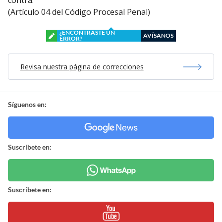
Síguenos en:
Suscríbete en:
Suscríbete en:
Mostrar Comentarios