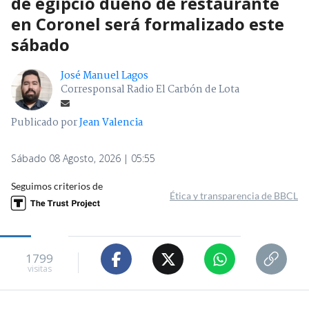
Publicado por
Jean Valencia
Sábado 08 Agosto, 2026 | 05:55
Seguimos criterios de
Ética y transparencia de BBCL
1799
visitas
VER RESUMEN
Este sábado se controlará la detención de un
adolescente tras el homicidio de un ciudadano
egipcio en Coronel
–
región del Bío Bío
-, el que