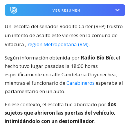
Vitacura
,
región Metropolitana (RM)
.
Según información obtenida por
Radio Bío Bío
, el
hecho tuvo lugar pasadas la 18:00 horas
específicamente en calle Candelaria Goyenechea,
mientras el funcionario de
Carabineros
esperaba al
parlamentario en un auto.
En ese contexto, el escolta fue abordado por
dos
sujetos que abrieron las puertas del vehículo,
intimidándolo con un destornillador
.
Tras esto, los individuos
lo obligaron a descender
del móvil
. Fue en ese momento que
el funcionario -
tras bajar del vehículo- se identificó como
carabinero y exhibió su arma de servicio
.