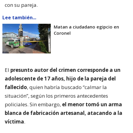
El
presunto autor del crimen corresponde a un
adolescente de 17 años, hijo de la pareja del
fallecido
, quien habría buscado “calmar la
situación”, según los primeros antecedentes
policiales. Sin embargo,
el menor tomó un arma
blanca de fabricación artesanal, atacando a la
víctima
.
Acto seguido, este último tomó su vehículo
particular, desplazándose por calle Los Molineros,
momento en que descendió del móvil, pidió ayuda,
sin embargo pereció en la vía pública.
Del imputado, este
se entregó junto a su madre