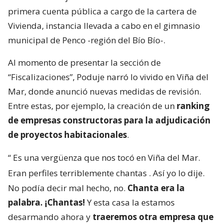
“Fiscalizaciones”, Poduje narró lo vivido en Viña del
Mar, donde anunció nuevas medidas de revisión.
Entre estas, por ejemplo, la creación de un
ranking
de empresas constructoras para la adjudicación
de proyectos habitacionales
.
“
Es una vergüenza que nos tocó en Viña del Mar.
Eran perfiles terriblemente chantas
. Así yo lo dije.
No podía decir mal hecho, no.
Chanta era la
palabra. ¡Chantas!
Y esta casa la estamos
desarmando ahora y
traeremos otra empresa que
haga bien la pega
“, aseguró.
“Yo siempre pregunto: ‘¿Qué constructora es? Tal y
cual’. Y algunas que dejaron varias embarradas, ¡se
han venido a arreglarla! Después que me criticaron