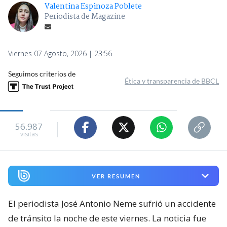
Seguimos criterios de
Ética y transparencia de BBCL
56.987
visitas
VER RESUMEN
El periodista José Antonio Neme sufrió un accidente
de tránsito la noche de este viernes. La noticia fue
dada a conocer en el programa ‘
Primer Plano
‘ y
confirmada por La Radio.
A las 23:25 horas se informó a Carabineros sobre un
accidente de tránsito en calle Alonso de Córdova con
Los Militares, en la comuna de Las Condes, región