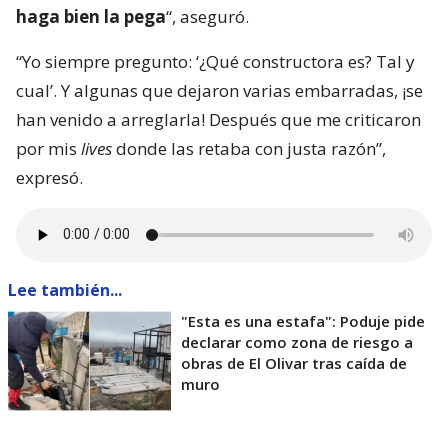
por mis
lives
donde las retaba con justa razón”,
expresó.
Lee también...
"Esta es una estafa": Poduje pide
declarar como zona de riesgo a
obras de El Olivar tras caída de
muro
En paralelo, el pasado miércoles 5 de agosto, el
Segundo Juzgado Civil de Valparaíso ratificó al
constructor civil, Jaime Berríos Pozas, como
encargado de realizar los peritajes en el marco de la
orden prejudicial presentada por la constructora