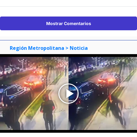
Región Metropolitana
> Noticia
Escolta de senador Carter frustra
robo de auto en Vitacura: reportan
que computador fue sustraído
Jaime Sepúlveda
Periodista Policial Radio Bío Bío Santiago