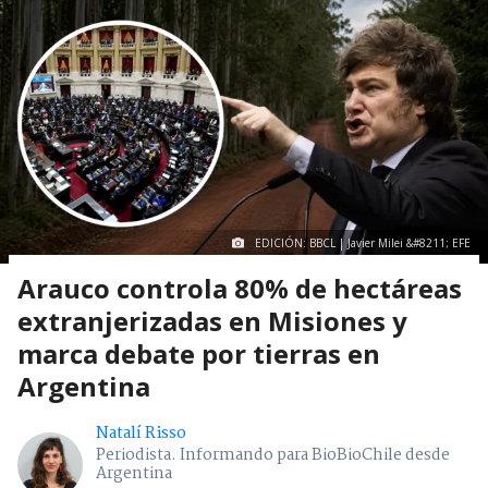
EDICIÓN: BBCL | Javier Milei &#8211; EFE
Arauco controla 80% de hectáreas
extranjerizadas en Misiones y
marca debate por tierras en
Argentina
Natalí Risso
Periodista. Informando para BioBioChile desde
Argentina