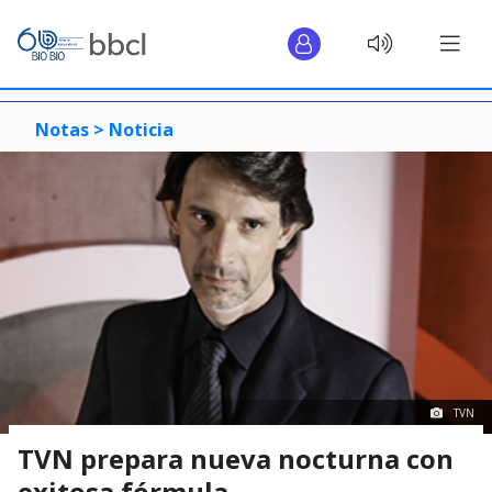
Notas >
Noticia
TVN
TVN prepara nueva nocturna con
exitosa fórmula