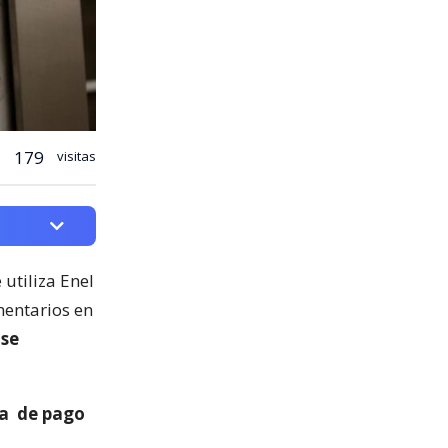
179
visitas
 utiliza Enel
entarios en
 se
ma
de pago