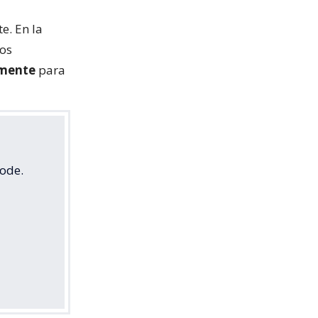
e. En la
tos
rmente
para
ode.