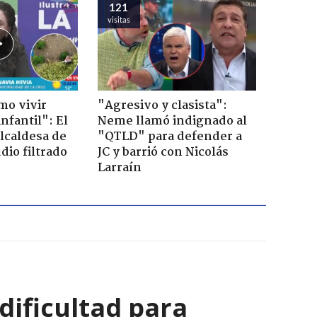
121
visitas
mo vivir
"Agresivo y clasista":
nfantil": El
Neme llamó indignado al
lcaldesa de
"QTLD" para defender a
dio filtrado
JC y barrió con Nicolás
Larraín
 dificultad para