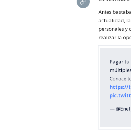
Antes bastaba 
actualidad, l
personales y 
realizar la op
Pagar tu 
múltiple
Conoce t
https:/
pic.twi
— @Enel_