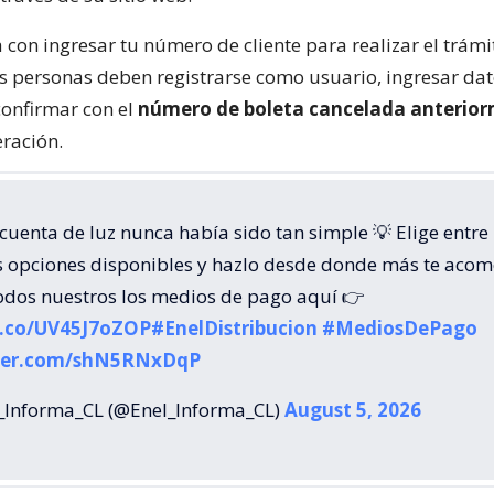
con ingresar tu número de cliente para realizar el trámit
as personas deben registrarse como usuario, ingresar da
confirmar con el
número de boleta cancelada anterio
eración.
cuenta de luz nunca había sido tan simple 💡 Elige entre
s opciones disponibles y hazlo desde donde más te acom
odos nuestros los medios de pago aquí 👉
/t.co/UV45J7oZOP
#EnelDistribucion
#MediosDePago
tter.com/shN5RNxDqP
Informa_CL (@Enel_Informa_CL)
August 5, 2026