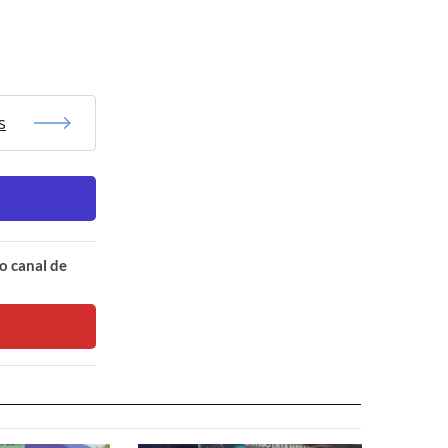
s
o canal de