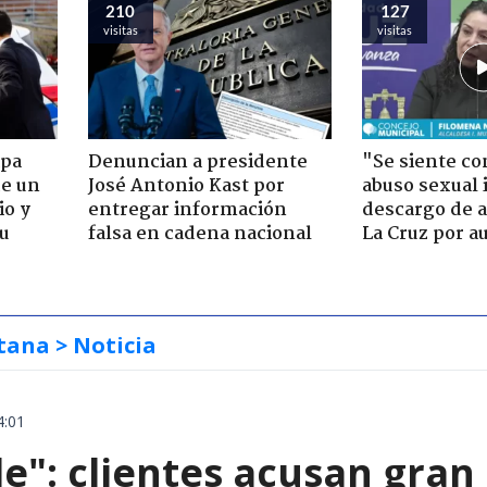
210
127
visitas
visitas
apa
Denuncian a presidente
"Se siente co
de un
José Antonio Kast por
abuso sexual i
io y
entregar información
descargo de a
su
falsa en cadena nacional
La Cruz por au
tana
> Noticia
4:01
le": clientes acusan gran