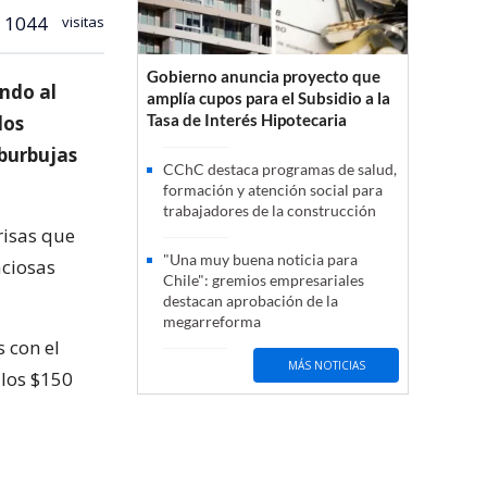
1044
visitas
Gobierno anuncia proyecto que
ando al
amplía cupos para el Subsidio a la
Tasa de Interés Hipotecaria
los
 burbujas
CChC destaca programas de salud,
formación y atención social para
trabajadores de la construcción
risas que
"Una muy buena noticia para
aciosas
Chile": gremios empresariales
destacan aprobación de la
megarreforma
 con el
MÁS NOTICIAS
 los $150