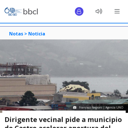
Notas >
Noticia
Francisco Negroni | Agencia UNO
Dirigente vecinal pide a municipio
de Castro acelerar apertura del