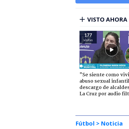
VISTO AHORA
177
visitas
"Se siente como viv
abuso sexual infantil
descargo de alcalde
La Cruz por audio fil
Fútbol
> Noticia