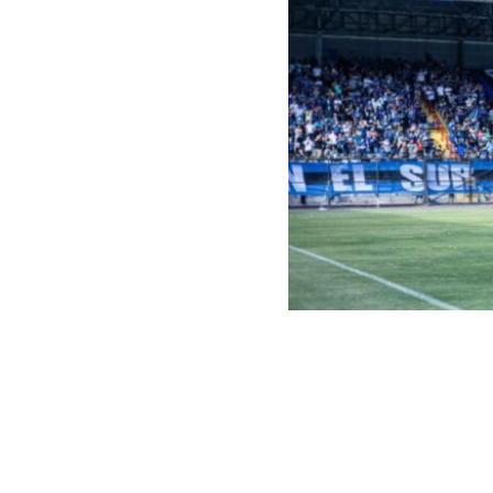
Captura | Huachipato Ofic
La
Primera Sa