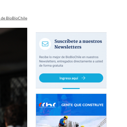
a de BioBioChile