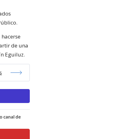
mados
Público.
a hacerse
artir de una
ín Eguiluz.
s
o canal de