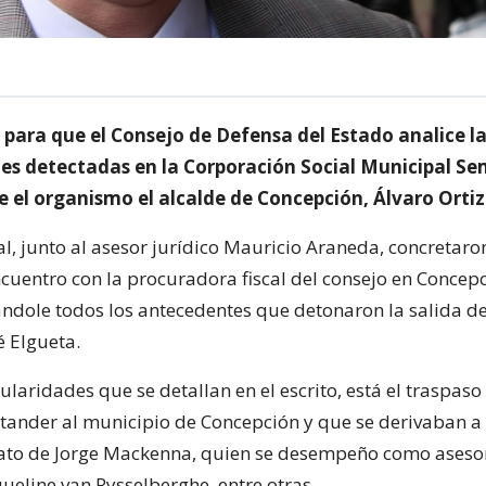
 para que el Consejo de Defensa del Estado analice l
des detectadas en la Corporación Social Municipal Se
 el organismo el alcalde de Concepción, Álvaro Ortiz
l, junto al asesor jurídico Mauricio Araneda, concretaron
cuentro con la procuradora fiscal del consejo en Concep
ándole todos los antecedentes que detonaron la salida de
é Elgueta.
gularidades que se detallan en el escrito, está el traspas
tander al municipio de Concepción y que se derivaban a
ato de Jorge Mackenna, quien se desempeño como asesor
ueline van Rysselberghe, entre otras.