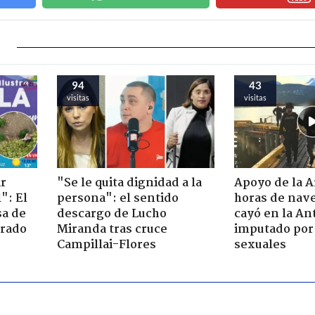
94
43
visitas
visitas
ir
"Se le quita dignidad a la
Apoyo de la 
": El
persona": el sentido
horas de nave
sa de
descargo de Lucho
cayó en la An
trado
Miranda tras cruce
imputado por 
Campillai-Flores
sexuales