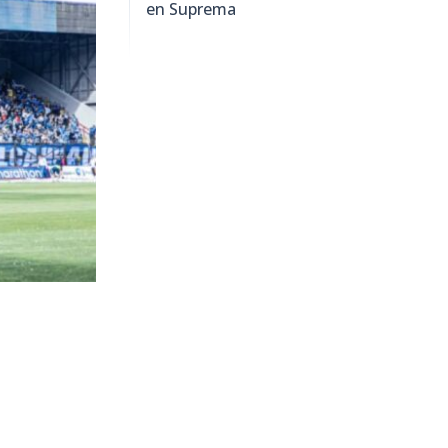
en Suprema
898
visitas
anción