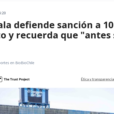
6:20
ala defiende sanción a 1
o y recuerda que "antes 
portes en BioBioChile
Ética y transparenci