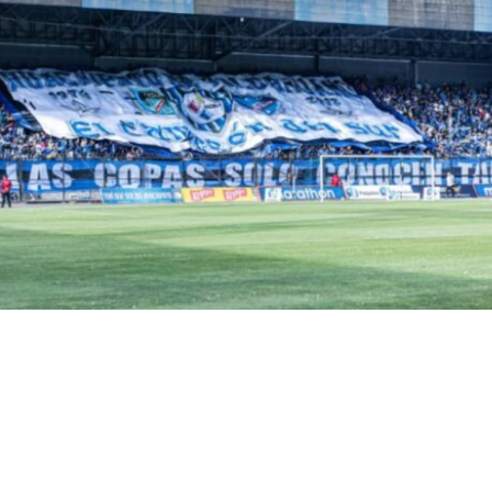
ial
VER RESUMEN
la del Tribunal de Disciplina de la ANFP
defendió la s