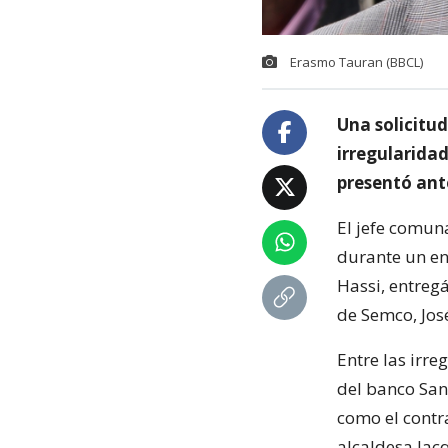
Erasmo Tauran (BBCL)
Una solicitud
irregularida
presentó ante
El jefe comuna
durante un en
Hassi, entreg
de Semco, Jos
Entre las irre
del banco San
como el contr
alcaldesa Jacq