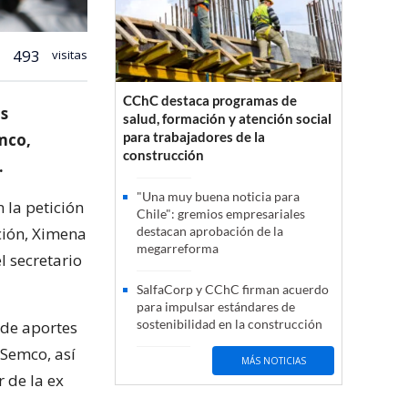
493
visitas
CChC destaca programas de
as
salud, formación y atención social
para trabajadores de la
mco,
construcción
.
"Una muy buena noticia para
 la petición
Chile": gremios empresariales
ción, Ximena
destacan aprobación de la
megarreforma
l secretario
SalfaCorp y CChC firman acuerdo
para impulsar estándares de
sostenibilidad en la construcción
o de aportes
 Semco, así
MÁS NOTICIAS
 de la ex