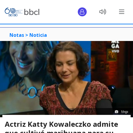
Notas >
Noticia
Mega
Actriz Katty Kowaleczko admite
que cultivó marihuana para su