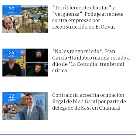
"Terriblemente chantas" y
30
visitas
"vergüenza": Poduje arremete
contra empresas por
reconstrucción en El Olivar
"No les tengo miedo": Fran
26
visitas
García-Huidobro manda recado a
dúo de ’La Cofradía’ tras brutal
crítica
Contraloría acredita ocupación
22
visitas
ilegal de bien fiscal por parte de
delegado de Kast en Chañaral