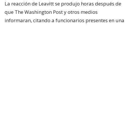
La reacción de Leavitt se produjo horas después de
que The Washington Post y otros medios
informaran, citando a funcionarios presentes en una
reunión celebrada el viernes pasado, que
Trump
había expresado su frustración por no haber sido
informado oportunamente sobre una
preocupante escasez de municiones en Oriente
Medio.
Según el diario, el episodio ocurrió al margen de
una reunión del gabinete, cuando Trump recriminó
a Hegseth que creía que el problema del
abastecimiento de municiones “ya estaba resuelto”.
De acuerdo con una de las fuentes citadas por el
periódico, la escasez, especialmente de misiles