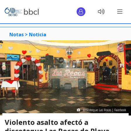
Notas >
Noticia
Discoteque Las Rocas | Facebook
Violento asalto afectó a
discoteque Las Rocas de Playa