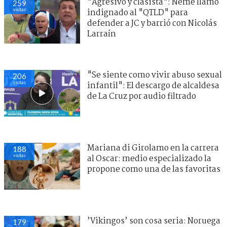
"Agresivo y clasista": Neme llamó
259
visitas
indignado al "QTLD" para
defender a JC y barrió con Nicolás
Larraín
"Se siente como vivir abuso sexual
206
visitas
infantil": El descargo de alcaldesa
de La Cruz por audio filtrado
Mariana di Girolamo en la carrera
188
visitas
al Oscar: medio especializado la
propone como una de las favoritas
’Vikingos’ son cosa seria: Noruega
179