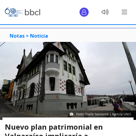
Notas >
Noticia
Pablo Ovalle Isasmendi | Agencia UNO
Nuevo plan patrimonial en
Valparaíso implicaría a