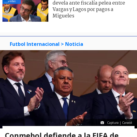
visitas
devela ante fiscalía pelea entre
Vargas y Lagos por pagos a
Migueles
Futbol Internacional
> Noticia
Captura | Caracol
Conmebol defiende a la FIFA de