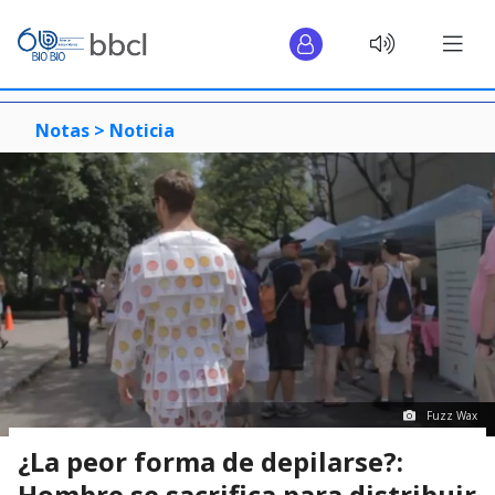
Notas >
Noticia
Fuzz Wax
¿La peor forma de depilarse?:
Hombre se sacrifica para distribuir