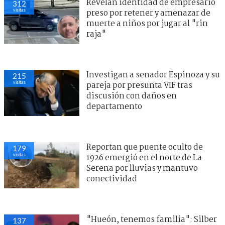
Revelan identidad de empresario
312
visitas
preso por retener y amenazar de
muerte a niños por jugar al "rin
raja"
Investigan a senador Espinoza y su
215
visitas
pareja por presunta VIF tras
discusión con daños en
departamento
Reportan que puente oculto de
179
visitas
1926 emergió en el norte de La
Serena por lluvias y mantuvo
conectividad
"Hueón, tenemos familia": Silber
137