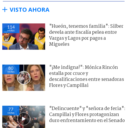
VISTO AHORA
"Hueón, tenemos familia": Silber
114
visitas
devela ante fiscalía pelea entre
Vargas y Lagos por pagos a
Migueles
"¡Me indigna!": Mónica Rincón
80
visitas
estalla por cruce y
descalificaciones entre senadoras
Flores y Campillai
"Delincuente" y "señora de feria":
77
visitas
Campillai y Flores protagonizan
duro enfrentamiento en el Senado