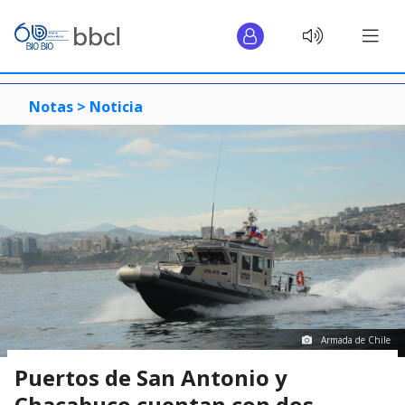
Notas >
Noticia
Armada de Chile
Puertos de San Antonio y
Chacabuco cuentan con dos