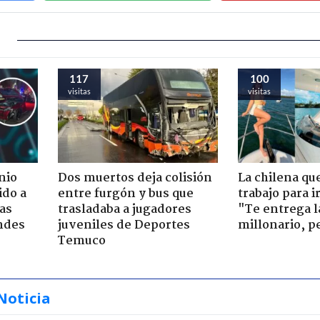
117
100
visitas
visitas
nio
Dos muertos deja colisión
La chilena qu
ido a
entre furgón y bus que
trabajo para i
ras
trasladaba a jugadores
"Te entrega l
ndes
juveniles de Deportes
millonario, p
Temuco
Noticia