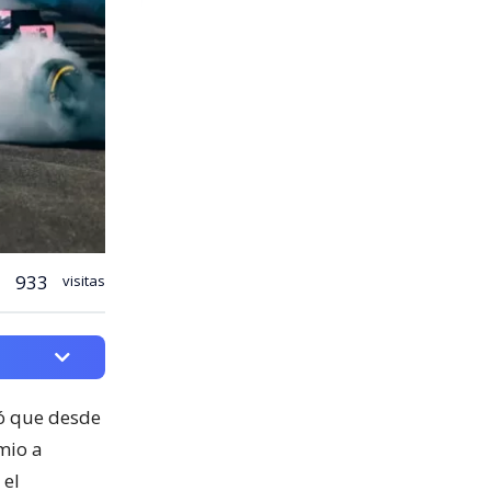
933
visitas
mó que desde
mio a
 el