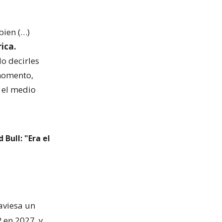
bien (…)
ica.
o decirles
 momento,
 el medio
Bull: "Era el
raviesa un
P en 2027
y