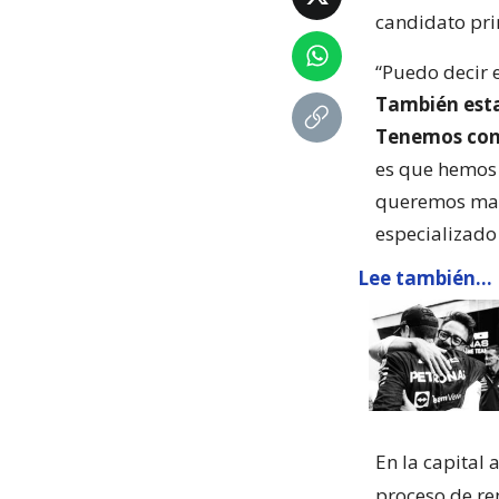
candidato pri
“Puedo decir 
También est
Tenemos conv
es que hemos 
queremos mant
especializado
Lee también...
En la capital 
proceso de re