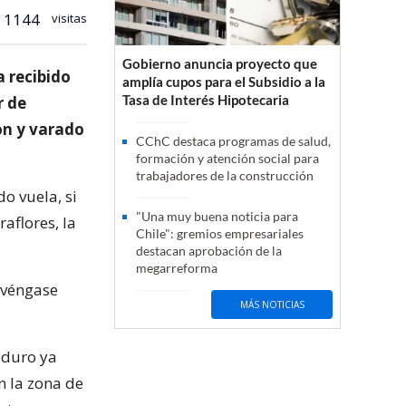
1144
visitas
Gobierno anuncia proyecto que
 recibido
amplía cupos para el Subsidio a la
Tasa de Interés Hipotecaria
r de
on y varado
CChC destaca programas de salud,
formación y atención social para
trabajadores de la construcción
do vuela, si
"Una muy buena noticia para
aflores, la
Chile": gremios empresariales
destacan aprobación de la
megarreforma
, véngase
MÁS NOTICIAS
aduro ya
n la zona de