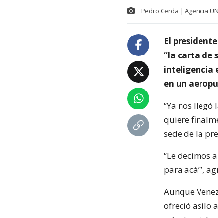
Pedro Cerda | Agencia U
El president
“la carta de 
inteligencia
en un aeropu
“Ya nos llegó 
quiere finalm
sede de la pr
“Le decimos a
para acá’”, a
Aunque Venezu
ofreció asilo