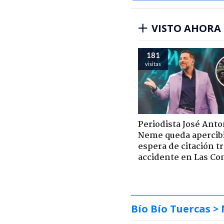
VISTO AHORA
181
visitas
Periodista José Anto
Neme queda apercib
espera de citación t
accidente en Las Co
Bío Bío Tuercas
> 