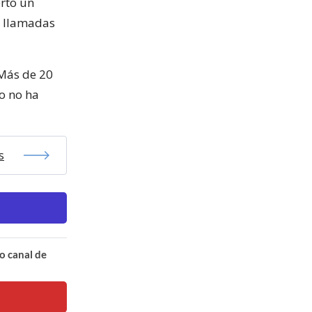
rto un
r llamadas
 Más de 20
 o no ha
s
o canal de