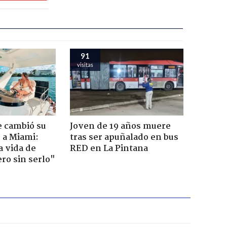
91
visitas
e cambió su
Joven de 19 años muere
r a Miami:
tras ser apuñalado en bus
a vida de
RED en La Pintana
ero sin serlo"