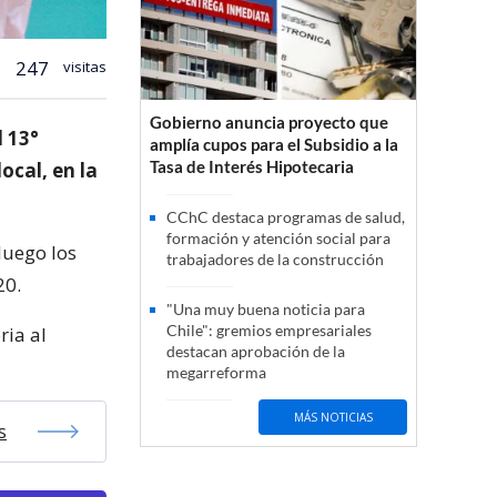
247
visitas
Gobierno anuncia proyecto que
l 13°
amplía cupos para el Subsidio a la
Tasa de Interés Hipotecaria
ocal, en la
CChC destaca programas de salud,
formación y atención social para
luego los
trabajadores de la construcción
20.
"Una muy buena noticia para
Chile": gremios empresariales
ria al
destacan aprobación de la
megarreforma
MÁS NOTICIAS
s