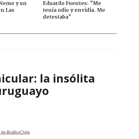
 Neme y un
Eduardo Fuentes: "Me
en Las
tenía odio y envidia. Me
detestaba"
ular: la insólita
 uruguayo
a de BioBioChile