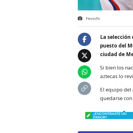
Fevochi
La selección 
puesto del Mu
ciudad de Mex
Si bien los na
aztecas lo rev
El equipo del 
quedarse con 
¿ENCONTRASTE UN
ERROR?