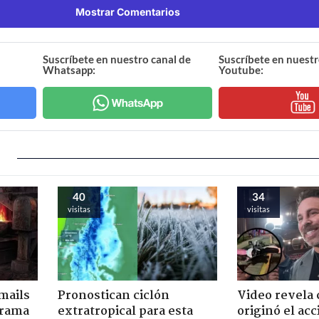
Mostrar Comentarios
Suscríbete en nuestro canal de
Suscríbete en nuestr
Whatsapp:
Youtube:
40
34
visitas
visitas
mails
Pronostican ciclón
Video revela
 trama
extratropical para esta
originó el ac